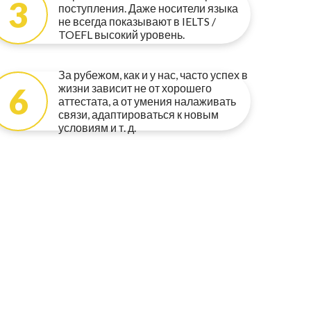
3
поступления. Даже носители языка
не всегда показывают в IELTS /
TOEFL высокий уровень.
За рубежом, как и у нас, часто успех в
6
жизни зависит не от хорошего
аттестата, а от умения налаживать
связи, адаптироваться к новым
условиям и т. д.