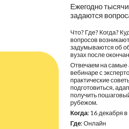
Ежегодно тысячи
задаются вопрос
Что? Где? Когда? Ку
вопросов возникают 
задумываются об об
вузах после оконча
Отвечаем на самые 
вебинаре с эксперто
практические сове
подготовиться, адап
получить пошаговый
рубежом.
Когда:
16 декабря в
Где:
Онлайн