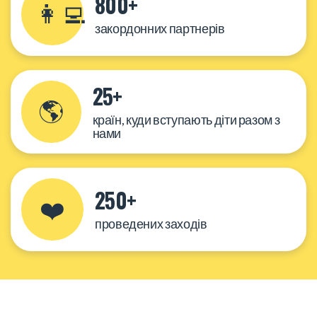
800+
👩‍💻
закордонних партнерів
25+
🌎
країн, куди вступають діти разом з
нами
250+
❤️
проведених заходів