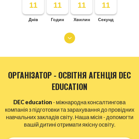
11
11
11
11
Днів
Годин
Хвилин
Секунд
ОРГАНІЗАТОР - ОСВІТНЯ АГЕНЦІЯ DEC
EDUCATION
DEC education
- міжнародна консалтингова
компанія з підготовки та зарахування до провідних
навчальних закладів світу. Наша місія - допомогти
вашій дитині отримати якісну освіту.