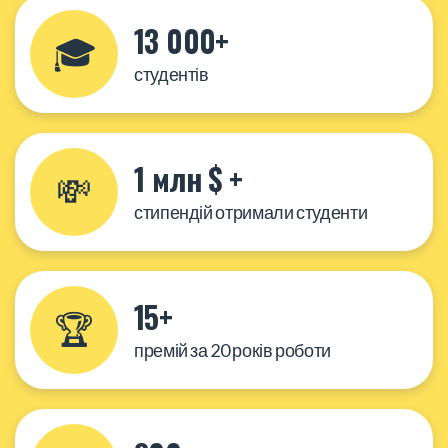
13 000+
🎓
студентів
1 млн $ +
💸
стипендій отримали студенти
15+
🏆
премій за 20 років роботи