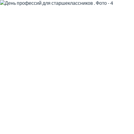
🗓️ 18 Травня
День профессий для
старшеклассников
Узнайте все о специальностях будущего