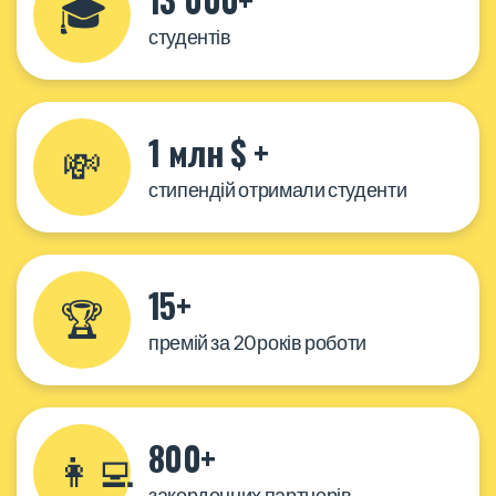
🎓
студентів
1 млн $ +
💸
стипендій отримали студенти
15+
🏆
премій за 20 років роботи
800+
👩‍💻
закордонних партнерів