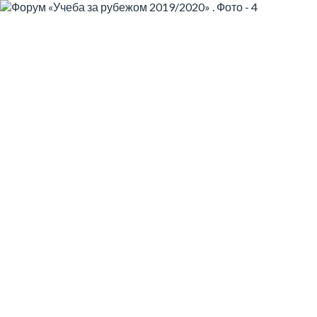
🗓️ 01 Грудня
Форум «Учеба за
рубежом 2019/2020»
Для родителей учеников средней и
старшей школы, а также выпускников