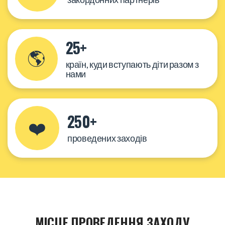
25+
🌎
країн, куди вступають діти разом з
нами
250+
❤️
проведених заходів
МІСЦЕ ПРОВЕДЕННЯ ЗАХОДУ