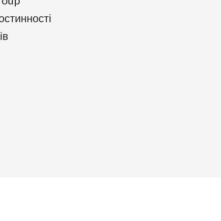
roup
гостинності
ів