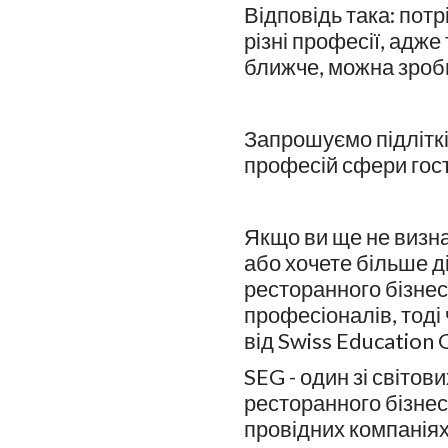
Відповідь така: потр
різні професії, адж
ближче, можна зроб
Запрошуємо підлітків
професій сфери гост
Якщо ви ще не визн
або хочете більше д
ресторанного бізнесу
професіоналів, тоді
від Swiss Education 
SEG - один зі світови
ресторанного бізнес
провідних компаніях