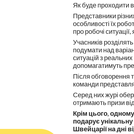
Як буде проходити 
Представники різних
особливості їх робо
про робочі ситуації,
Учасників розділять
подумати над варіа
ситуацій з реальних
допомагатимуть пре
Після обговорення 
команди представлят
Серед них журі обер
отримають призи від
Крім цього, одному
подарує унікальну 
Швейцарії на дні в