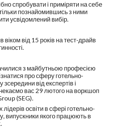
ібно спробувати і приміряти на себе
е тільки познайомившись з ними
ити усвідомлений вибір.
 віком від 15 років на тест-драйв
инності.
ачилися з майбутньою професією
ізнатися про сферу готельно-
 зсередини від експертів і
 чекаємо вас 29 лютого на воркшоп
Group (SEG).
х лідерів освіти в сфері готельно-
у, випускники якого працюють в
.