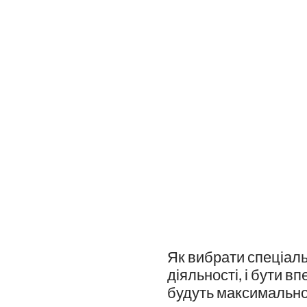
Як вибрати спеціал
діяльності, і бути в
будуть максимально