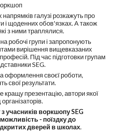
воркшоп
 напрямків галузі розкажуть про
ти і щоденних обов'язках. А також
 які з ними траплялися.
 на робочі групи і запропонують
нтами вирішення вищевказаних
 професій. Під час підготовки групам
дставники SEG.
та оформлення своєї роботи,
ь свої результати.
е кращу презентацію, автори якої
 організаторів.
 з учасників воркшопу SEG
можливість - поїздку до
ідкритих дверей в школах.