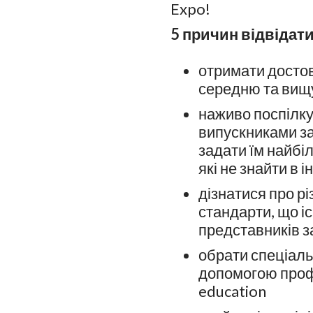
Expo!
5 причин відвідати
отримати достов
середню та вищу
наживо поспілку
випускниками за
задати їм найбі
які не знайти в і
дізнатися про рі
стандарти, що іс
представників з
обрати спеціаль
допомогою проф
education