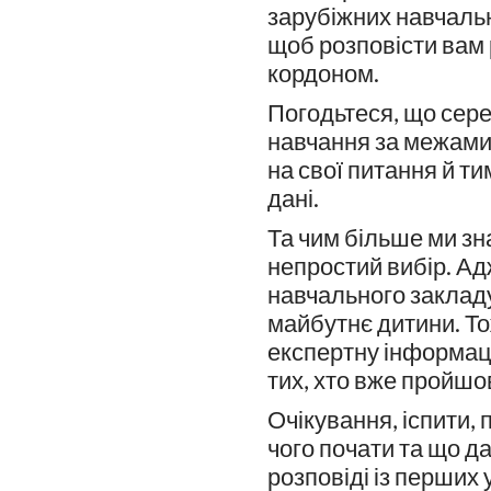
зарубіжних навчальн
щоб розповісти вам р
кордоном.
Погодьтеся, що сере
навчання за межами 
на свої питання й ти
дані.
Та чим більше ми зн
непростий вибір. Адж
навчального заклад
майбутнє дитини. То
експертну інформаці
тих, хто вже пройшо
Очікування, іспити, п
чого почати та що да
розповіді із перших