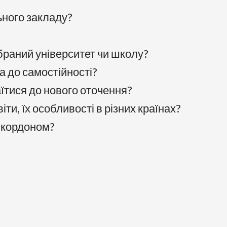
ьного закладу?
обраний університет чи школу?
а до самостійності?
аїтися до нового оточення?
ти, їх особливості в різних країнах?
а кордоном?