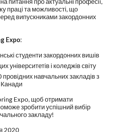
 на питання про актуальні професії,
ку праці та можливості, що
перед випускниками закордонних
g Expo:
їнські студенти закордонних вишів
х університетів і коледжів світу
 провідних навчальних закладів з
 Канади
pring Expo, щоб отримати
поможе зробити успішний вибір
вчального закладу!
я 2020