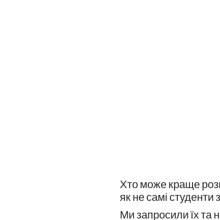
Хто може краще розп
як не самі студенти 
Ми запросили їх та 