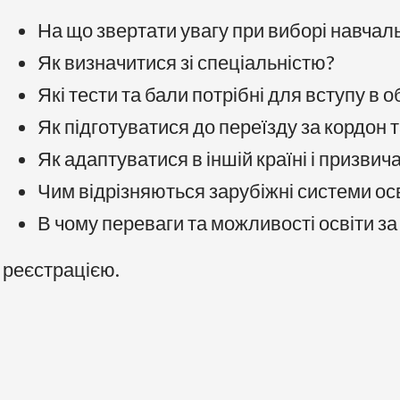
На що звертати увагу при виборі навчал
Як визначитися зі спеціальністю?
Які тести та бали потрібні для вступу в 
Як підготуватися до переїзду за кордон т
Як адаптуватися в іншій країні і призвич
Чим відрізняються зарубіжні системи осві
В чому переваги та можливості освіти з
 реєстрацією.