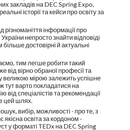
их закладів на DEC Spring Expo,
еальні історії та кейси про освіту за
д різноманіття інформації про
України непросто знайти відповіді
м більше достовірні й актуальні
аємо, тим легше робити такий
е від вірно обраної професії та
у великою мірою залежить успішне
ж тут варто покладатися на
ю від спеціалістів та рекомендації
в цей шлях.
ошук, вибір, можливості - про те, з
є якісна освіта за кордоном -
 уст у форматі TEDx на DEC Spring