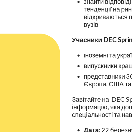
знайти відповіді
тенденції на рин
відкриваються 
вузів
Учасники DEC Sprin
іноземні та укра
випускники кращи
представники 30
Європи, США та
Завітайте на DEC S
інформацію, яка до
спеціальності та на
Дата:
22 березн