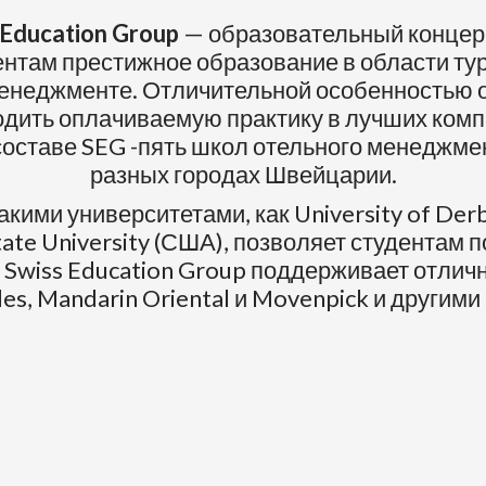
 Education Group
— образовательный концер
ентам престижное образование в области тур
енеджменте. Отличительной особенностью о
одить оплачиваемую практику в лучших комп
составе SEG -пять школ отельного менеджме
разных городах Швейцарии.
кими университетами, как University of De
tate University (США), позволяет студентам 
 Swiss Education Group поддерживает отлич
ffles, Mandarin Oriental и Movenpick и дру