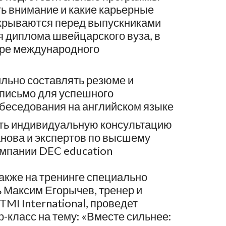
ь внимание и какие карьерные
крываются перед выпускниками
я диплома швейцарского вуза, в
ере международного
ильно составлять резюме и
письмо для успешного
беседования на английском языке
ть индивидуальную консультацию
анова и экспертов по высшему
мпании DEC education
Также на тренинге специально
 Максим Егорычев, тренер и
TMI International, проведет
-класс на тему: «Вместе сильнее: