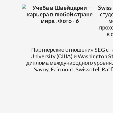
Swiss
студ
м
прох
в 
Партнерские отношения SEG с та
University (США) и Washington S
диплома международного уровня.
Savoy, Fairmont, Swissotel, Ra