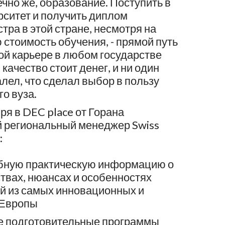
ечно же, образование. Поступить в
ситет и получить диплом
тра в этой стране, несмотря на
стоимость обучения, - прямой путь
ой карьере в любом государстве
 качество стоит денег, и ни один
лел, что сделал выбор в пользу
о вуза.
ря в DEC place от Горана
 региональный менеджер Swiss
:
бную практическую информацию о
твах, нюансах и особенностях
ой из самых инновационных и
 Европы
ие подготовительные программы