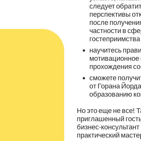
следует обратит
перспективы от
после получени
частности в сф
гостеприимства
научитесь прав
мотивационное 
прохождения со
сможете получи
от Горана Йорд
образованию ко
Но это еще не все! 
приглашенный гость
бизнес-консультант 
практический мастер