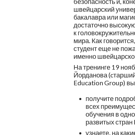
безопасность и, кон
швейцарский универ
бакалавра или магис
достаточно высокую 
к головокружительн
мира. Как говорится,
студент еще не пожа
именно швейцарског
На тренинге 19 нояб
Йорданова (cтарший
Education Group) вы
получите подро
всех преимущес
обучения в одн
развитых стран
узнаете, на как