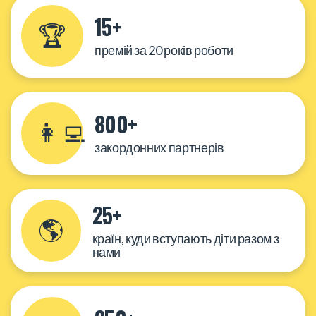
15+
🏆
премій за 20 років роботи
800+
👩‍💻
закордонних партнерів
25+
🌎
країн, куди вступають діти разом з
нами