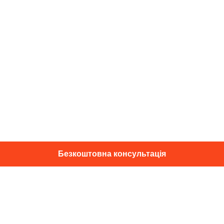
Безкоштовна консультація
01014, м. Київ, вул. Професора
Підвисоцького, 16
+38 067 433 29 39