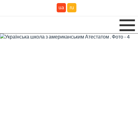
ua
ru
Вебінар
🗓️ 30 Травня 18:00 до 19:30
Українська школа з
американським