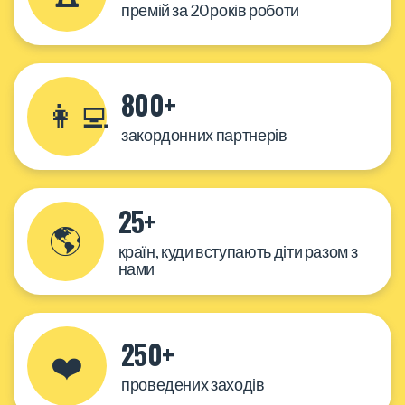
премій за 20 років роботи
800+
👩‍💻
закордонних партнерів
25+
🌎
країн, куди вступають діти разом з
нами
250+
❤️
проведених заходів