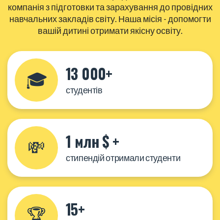
компанія з підготовки та зарахування до провідних
навчальних закладів світу. Наша місія - допомогти
вашій дитині отримати якісну освіту.
13 000+
🎓
студентів
1 млн $ +
💸
стипендій отримали студенти
15+
🏆