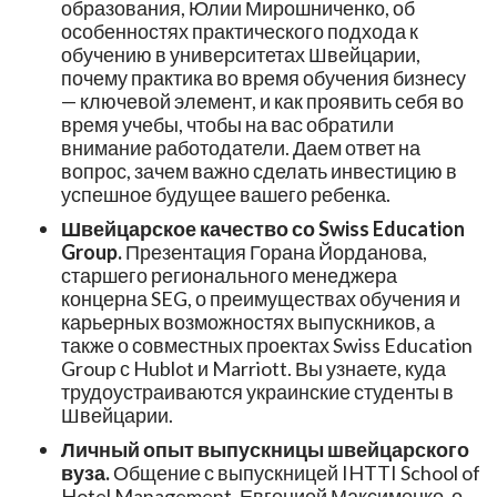
образования, Юлии Мирошниченко, об
особенностях практического подхода к
обучению в университетах Швейцарии,
почему практика во время обучения бизнесу
— ключевой элемент, и как проявить себя во
время учебы, чтобы на вас обратили
внимание работодатели. Даем ответ на
вопрос, зачем важно сделать инвестицию в
успешное будущее вашего ребенка.
Швейцарское качество со Swiss Education
Group.
Презентация Горана Йорданова,
старшего регионального менеджера
концерна SEG, о преимуществах обучения и
карьерных возможностях выпускников, а
также о совместных проектах Swiss Education
Group с Hublot и Marriott. Вы узнаете, куда
трудоустраиваются украинские студенты в
Швейцарии.
Личный опыт выпускницы швейцарского
вуза.
Общение с выпускницей IHTTI School of
Hotel Management, Евгенией Максименко, о