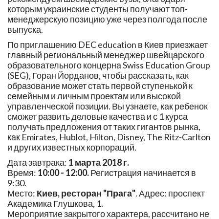
которым украинские студенты получают топ-
менеджерскую позицию уже через полгода после
выпуска.
По приглашению DEC education в Киев приезжает
главный региональный менеджер швейцарского
образовательного концерна Swiss Education Group
(SEG), Горан Йорданов, чтобы рассказать, как
образование может стать первой ступенькой к
семейным и личным проектам или высокой
управленческой позиции. Вы узнаете, как ребенок
сможет развить деловые качества и с 1 курса
получать предложения от таких гигантов рынка,
как Emirates, Hublot, Hilton, Disney, The Ritz-Carlton
и других известных корпораций.
Дата завтрака:
1 марта 2018 г.
Время:
10:00 - 12:00.
Регистрация начинается в
9:30.
Место:
Киев, ресторан "Прага"
. Адрес: проспект
Академика Глушкова, 1.
Мероприятие закрытого характера, рассчитано не