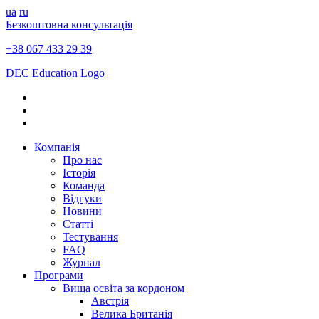
ua
ru
Безкоштовна консультація
+38 067 433 29 39
DEC Education Logo
Компанія
Про нас
Історія
Команда
Відгуки
Новини
Статті
Тестування
FAQ
Журнал
Програми
Вища освіта за кордоном
Австрія
Велика Британія