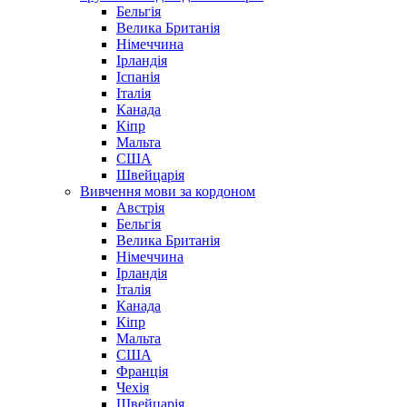
Бельгія
Велика Британія
Німеччина
Ірландія
Іспанія
Італія
Канада
Кіпр
Мальта
США
Швейцарія
Вивчення мови за кордоном
Австрія
Бельгія
Велика Британія
Німеччина
Ірландія
Італія
Канада
Кіпр
Мальта
США
Франція
Чехія
Швейцарія