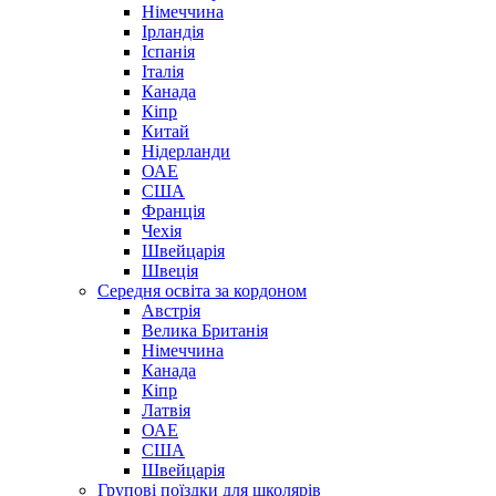
Німеччина
Ірландія
Іспанія
Італія
Канада
Кіпр
Китай
Нідерланди
ОАЕ
США
Франція
Чехія
Швейцарія
Швеція
Середня освіта за кордоном
Австрія
Велика Британія
Німеччина
Канада
Кіпр
Латвія
ОАЕ
США
Швейцарія
Групові поїздки для школярів