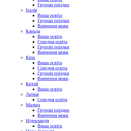
Групові поїздки
Італія
Вища освіта
Групові поїздки
Вивчення мови
Канада
Вища освіта
Середня освіта
Групові поїздки
Вивчення мови
Кіпр
Вища освіта
Середня освіта
Групові поїздки
Вивчення мови
Китай
Вища освіта
Латвія
Середня освіта
Мальта
Групові поїздки
Вивчення мови
Нідерланди
Вища освіта