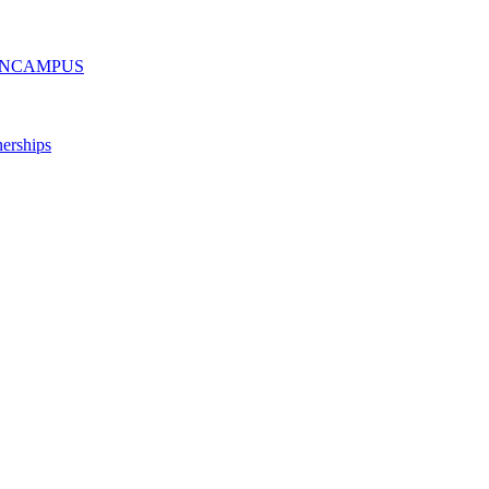
ру ONCAMPUS
erships