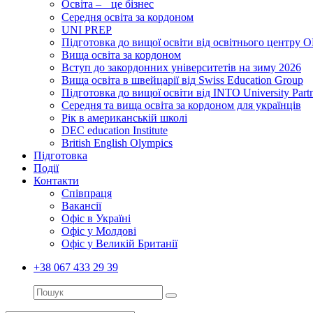
Освіта – це бізнес
Середня освіта за кордоном
UNI PREP
Підготовка до вищої освіти від освітнього цент
Вища освіта за кордоном
Вступ до закордонних університетів на зиму 2026
Вища освіта в швейцарії від Swiss Education Group
Підготовка до вищої освіти від INTO University Partn
Середня та вища освіта за кордоном для українців
Рік в американській школі
DEC education Institute
British English Olympics
Підготовка
Події
Контакти
Співпраця
Вакансії
Офіс в Україні
Офіс у Молдові
Офіс у Великій Британії
+38 067 433 29 39