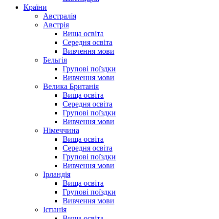
Країни
Австралія
Австрія
Вища освіта
Середня освіта
Вивчення мови
Бельгія
Групові поїздки
Вивчення мови
Велика Британія
Вища освіта
Середня освіта
Групові поїздки
Вивчення мови
Німеччина
Вища освіта
Середня освіта
Групові поїздки
Вивчення мови
Ірландія
Вища освіта
Групові поїздки
Вивчення мови
Іспанія
Вища освіта