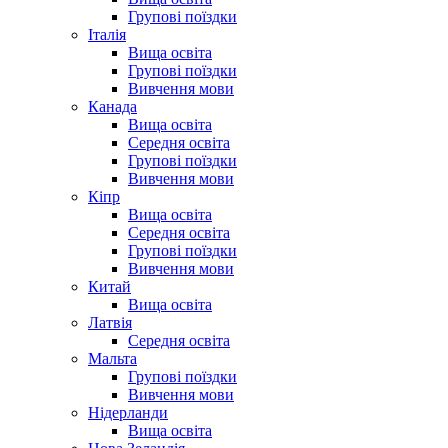
Групові поїздки
Італія
Вища освіта
Групові поїздки
Вивчення мови
Канада
Вища освіта
Середня освіта
Групові поїздки
Вивчення мови
Кіпр
Вища освіта
Середня освіта
Групові поїздки
Вивчення мови
Китай
Вища освіта
Латвія
Середня освіта
Мальта
Групові поїздки
Вивчення мови
Нідерланди
Вища освіта