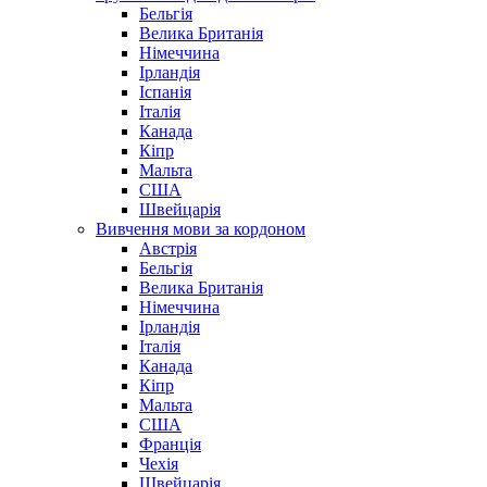
Бельгія
Велика Британія
Німеччина
Ірландія
Іспанія
Італія
Канада
Кіпр
Мальта
США
Швейцарія
Вивчення мови за кордоном
Австрія
Бельгія
Велика Британія
Німеччина
Ірландія
Італія
Канада
Кіпр
Мальта
США
Франція
Чехія
Швейцарія