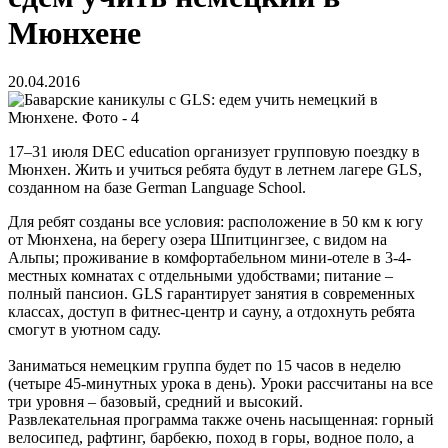
Мюнхене
20.04.2016
17–31 июля DEC education организует групповую поездку в
Мюнхен. Жить и учиться ребята будут в летнем лагере GLS,
созданном на базе German Language School.
Для ребят созданы все условия: расположение в 50 км к югу
от Мюнхена, на берегу озера Шпитцингзее, с видом на
Альпы; проживание в комфортабельном мини-отеле в 3-4-
местных комнатах с отдельными удобствами; питание –
полный пансион. GLS гарантирует занятия в современных
классах, доступ в фитнес-центр и сауну, а отдохнуть ребята
смогут в уютном саду.
Заниматься немецким группа будет по 15 часов в неделю
(четыре 45-минутных урока в день). Уроки рассчитаны на все
три уровня – базовый, средний и высокий.
Развлекательная программа также очень насыщенная: горный
велосипед, рафтинг, барбекю, поход в горы, водное поло, а