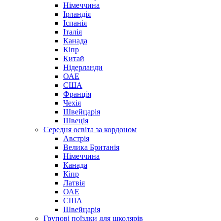
Німеччина
Ірландія
Іспанія
Італія
Канада
Кіпр
Китай
Нідерланди
ОАЕ
США
Франція
Чехія
Швейцарія
Швеція
Середня освіта за кордоном
Австрія
Велика Британія
Німеччина
Канада
Кіпр
Латвія
ОАЕ
США
Швейцарія
Групові поїздки для школярів