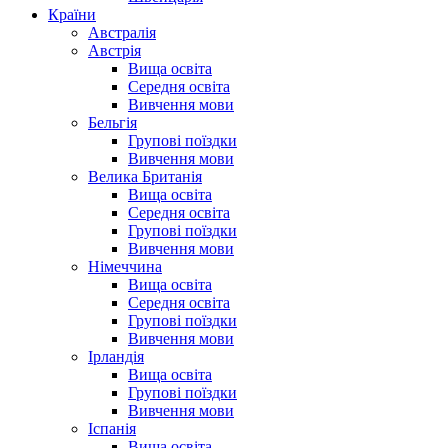
Країни
Австралія
Австрія
Вища освіта
Середня освіта
Вивчення мови
Бельгія
Групові поїздки
Вивчення мови
Велика Британія
Вища освіта
Середня освіта
Групові поїздки
Вивчення мови
Німеччина
Вища освіта
Середня освіта
Групові поїздки
Вивчення мови
Ірландія
Вища освіта
Групові поїздки
Вивчення мови
Іспанія
Вища освіта