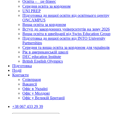
Освіта – це бізнес
Середня освіта за кордоном
UNI PREP
Підготовка до вищої освіти від освітнього центру
ONCAMPUS
Вища освіта за кордоном
Вступ до закордонних університетів на зиму 2026
Вища освіта в швейцарії від Swiss Education Group
Підготовка до вищої освіти від INTO University
Partnerships
Середня та вища освіта за кордоном для українців
Рік в американській школі
DEC education Institute
British English Olympics
Підготовка
Події
Контакти
Співпраця
Вакансії
Офіс в Україні
Офіс у Молдові
Офіс у Великій Британії
+38 067 433 29 39