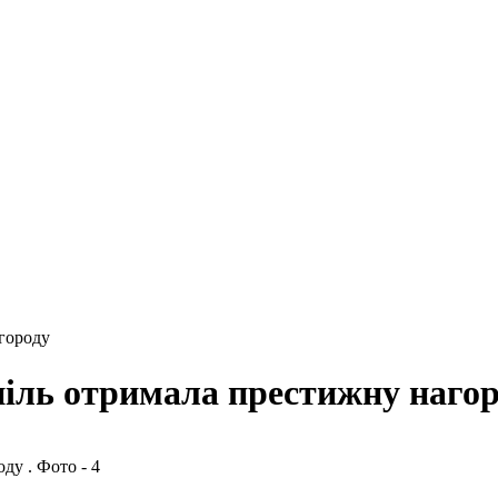
агороду
піль отримала престижну наго