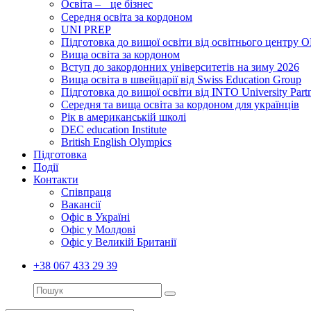
Освіта – це бізнес
Середня освіта за кордоном
UNI PREP
Підготовка до вищої освіти від освітнього цент
Вища освіта за кордоном
Вступ до закордонних університетів на зиму 2026
Вища освіта в швейцарії від Swiss Education Group
Підготовка до вищої освіти від INTO University Partn
Середня та вища освіта за кордоном для українців
Рік в американській школі
DEC education Institute
British English Olympics
Підготовка
Події
Контакти
Співпраця
Вакансії
Офіс в Україні
Офіс у Молдові
Офіс у Великій Британії
+38 067 433 29 39