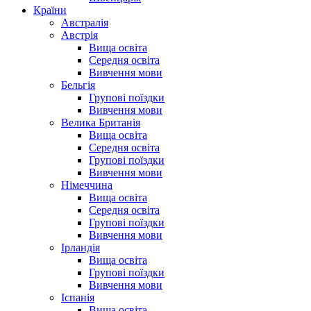
Країни
Австралія
Австрія
Вища освіта
Середня освіта
Вивчення мови
Бельгія
Групові поїздки
Вивчення мови
Велика Британія
Вища освіта
Середня освіта
Групові поїздки
Вивчення мови
Німеччина
Вища освіта
Середня освіта
Групові поїздки
Вивчення мови
Ірландія
Вища освіта
Групові поїздки
Вивчення мови
Іспанія
Вища освіта