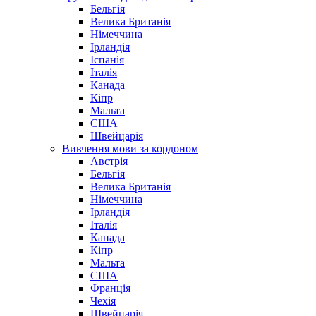
Бельгія
Велика Британія
Німеччина
Ірландія
Іспанія
Італія
Канада
Кіпр
Мальта
США
Швейцарія
Вивчення мови за кордоном
Австрія
Бельгія
Велика Британія
Німеччина
Ірландія
Італія
Канада
Кіпр
Мальта
США
Франція
Чехія
Швейцарія