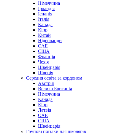
Німеччина
Ірландія
Іспанія
Італія
Канада
Кіпр
Китай
Нідерланди
ОАЕ
США
Франція
Чехія
Швейцарія
Швеція
Середня освіта за кордоном
Австрія
Велика Британія
Німеччина
Канада
Кіпр
Латвія
ОАЕ
США
Швейцарія
Групові поїздки для школярів