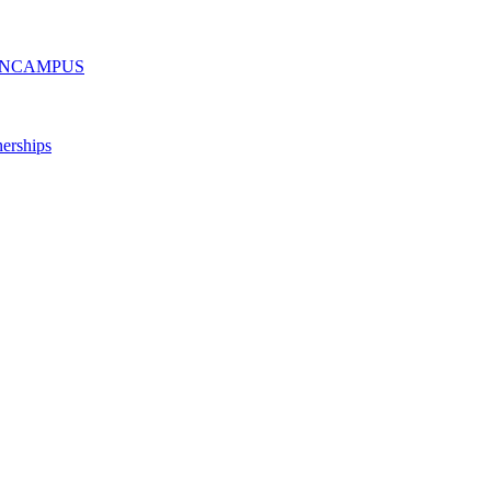
ру ONCAMPUS
erships