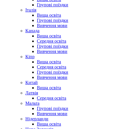
Групові поїздки
Італія
Вища освіта
Групові поїздки
Вивчення мови
Канада
Вища освіта
Середня освіта
Групові поїздки
Вивчення мови
Кіпр
Вища освіта
Середня освіта
Групові поїздки
Вивчення мови
Китай
Вища освіта
Латвія
Середня освіта
Мальта
Групові поїздки
Вивчення мови
Нідерланди
Вища освіта