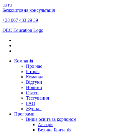
ua
ru
Безкоштовна консультація
+38 067 433 29 39
DEC Education Logo
Компанія
Про нас
Історія
Команда
Відгуки
Новини
Статті
Тестування
FAQ
Журнал
Програми
Вища освіта за кордоном
Австрія
Велика Британія