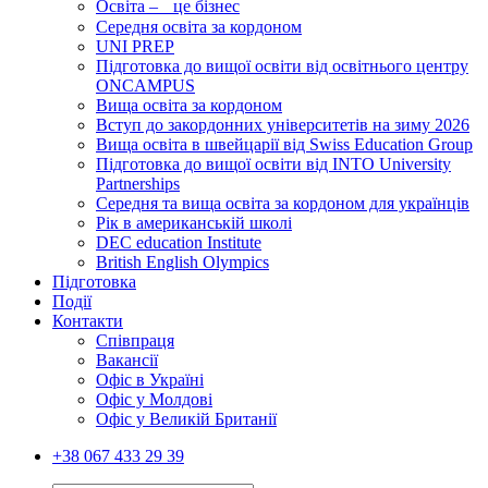
Освіта – це бізнес
Середня освіта за кордоном
UNI PREP
Підготовка до вищої освіти від освітнього центру
ONCAMPUS
Вища освіта за кордоном
Вступ до закордонних університетів на зиму 2026
Вища освіта в швейцарії від Swiss Education Group
Підготовка до вищої освіти від INTO University
Partnerships
Середня та вища освіта за кордоном для українців
Рік в американській школі
DEC education Institute
British English Olympics
Підготовка
Події
Контакти
Співпраця
Вакансії
Офіс в Україні
Офіс у Молдові
Офіс у Великій Британії
+38 067 433 29 39