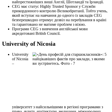
найпрестижніших виші Англії, Шотландії та Ірландії.
CEG має статус Highly Trusted Sponsor у Служби
прикордонного контролю Великобританії. Тобто учень,
який вступає на навчання до одного із закладів CEG
безперешкодно отримує дозвіл на перебування в країні
та гарантовано не матиме проблем з візою.
Програми CEG з вивчення англійської мови
акредитовані British Council.
University of Nicosia
University
of Nicosia
–
університет з найсильнішими в регіоні програмами з
права, аудиту, архітектури, медицини, міжнародних