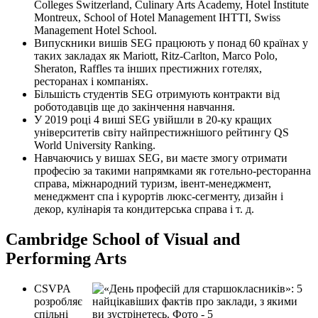
Colleges Switzerland, Culinary Arts Academy, Hotel Institute
Montreux, School of Hotel Management IHTTI, Swiss
Management Hotel School.
Випускники вишів SEG працюють у понад 60 країнах у
таких закладах як Mariott, Ritz-Carlton, Marco Polo,
Sheraton, Raffles та інших престижних готелях,
ресторанах і компаніях.
Більшість студентів SEG отримують контракти від
роботодавців ще до закінчення навчання.
У 2019 році 4 виші SEG увійшли в 20-ку кращих
університетів світу найпрестижнішого рейтингу QS
World University Ranking.
Навчаючись у вишах SEG, ви маєте змогу отримати
професію за такими напрямками як готельно-ресторанна
справа, міжнародний туризм, івент-менеджмент,
менеджмент спа і курортів люкс-сегменту, дизайн і
декор, кулінарія та кондитерська справа і т. д.
Cambridge School of Visual and
Performing Arts
CSVPA
розробляє
спільні