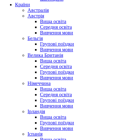
Країни
Австралія
Австрія
Вища освіта
Середня освіта
Вивчення мови
Бельгія
Групові поїздки
Вивчення мови
Велика Британія
Вища освіта
Середня освіта
Групові поїздки
Вивчення мови
Німеччина
Вища освіта
Середня освіта
Групові поїздки
Вивчення мови
Ірландія
Вища освіта
Групові поїздки
Вивчення мови
Іспанія
Вища освіта