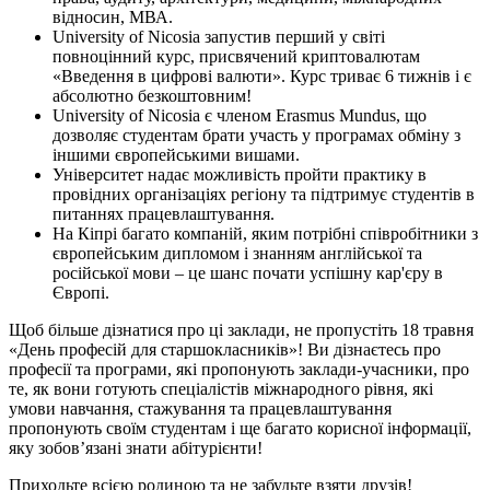
відносин, МВА.
University of Nicosia запустив перший у світі
повноцінний курс, присвячений криптовалютам
«Введення в цифрові валюти». Курс триває 6 тижнів і є
абсолютно безкоштовним!
University of Nicosia є членом Erasmus Mundus, що
дозволяє студентам брати участь у програмах обміну з
іншими європейськими вишами.
Університет надає можливість пройти практику в
провідних організаціях регіону та підтримує студентів в
питаннях працевлаштування.
На Кіпрі багато компаній, яким потрібні співробітники з
європейським дипломом і знанням англійської та
російської мови – це шанс почати успішну кар'єру в
Європі.
Щоб більше дізнатися про ці заклади, не пропустіть 18 травня
«День професій для старшокласників»! Ви дізнаєтесь про
професії та програми, які пропонують заклади-учасники, про
те, як вони готують спеціалістів міжнародного рівня, які
умови навчання, стажування та працевлаштування
пропонують своїм студентам і ще багато корисної інформації,
яку зобов’язані знати абітурієнти!
Приходьте всією родиною та не забудьте взяти друзів!