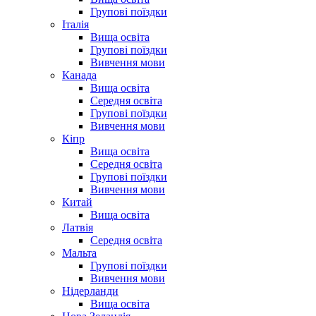
Групові поїздки
Італія
Вища освіта
Групові поїздки
Вивчення мови
Канада
Вища освіта
Середня освіта
Групові поїздки
Вивчення мови
Кіпр
Вища освіта
Середня освіта
Групові поїздки
Вивчення мови
Китай
Вища освіта
Латвія
Середня освіта
Мальта
Групові поїздки
Вивчення мови
Нідерланди
Вища освіта