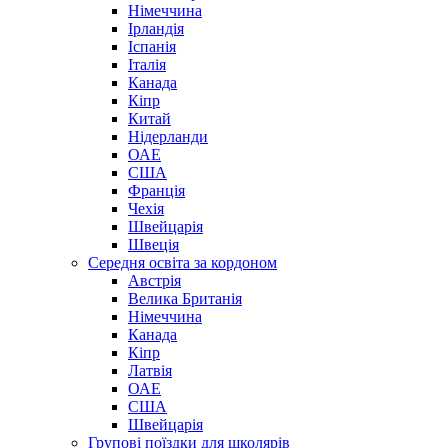
Німеччина
Ірландія
Іспанія
Італія
Канада
Кіпр
Китай
Нідерланди
ОАЕ
США
Франція
Чехія
Швейцарія
Швеція
Середня освіта за кордоном
Австрія
Велика Британія
Німеччина
Канада
Кіпр
Латвія
ОАЕ
США
Швейцарія
Групові поїздки для школярів