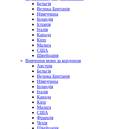
Бельгія
Велика Британія
Німеччина
Ірландія
Іспанія
Італія
Канада
Кіпр
Мальта
США
Швейцарія
Вивчення мови за кордоном
Австрія
Бельгія
Велика Британія
Німеччина
Ірландія
Італія
Канада
Кіпр
Мальта
США
Франція
Чехія
Швейцарія