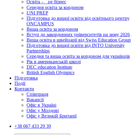
Освіта – це бізнес
Середня освіта за кордоном
UNI PREP
Підготовка до вищої освіти від освітнього центру
ONCAMPUS
Вища освіта за кордоном
Вступ до закордонних університетів на зиму 2026
Вища освіта в швейцарії від Swiss Education Group
Підготовка до вищої освіти від INTO University
Partnerships
Середня та вища освіта за кордоном для українців
Рік в американській школі
DEC education Institute
British English Olympics
Підготовка
Події
Контакти
Співпраця
Вакансії
Офіс в Україні
Офіс у Молдові
Офіс у Великій Британії
+38 067 433 29 39