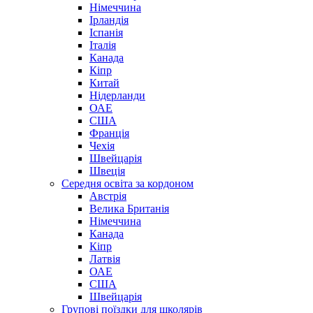
Німеччина
Ірландія
Іспанія
Італія
Канада
Кіпр
Китай
Нідерланди
ОАЕ
США
Франція
Чехія
Швейцарія
Швеція
Середня освіта за кордоном
Австрія
Велика Британія
Німеччина
Канада
Кіпр
Латвія
ОАЕ
США
Швейцарія
Групові поїздки для школярів