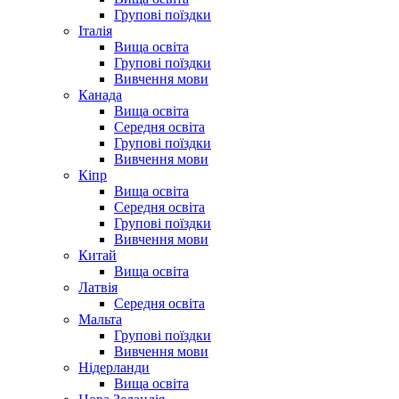
Групові поїздки
Італія
Вища освіта
Групові поїздки
Вивчення мови
Канада
Вища освіта
Середня освіта
Групові поїздки
Вивчення мови
Кіпр
Вища освіта
Середня освіта
Групові поїздки
Вивчення мови
Китай
Вища освіта
Латвія
Середня освіта
Мальта
Групові поїздки
Вивчення мови
Нідерланди
Вища освіта