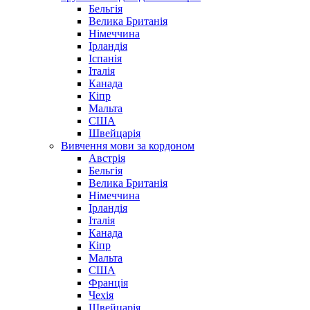
Бельгія
Велика Британія
Німеччина
Ірландія
Іспанія
Італія
Канада
Кіпр
Мальта
США
Швейцарія
Вивчення мови за кордоном
Австрія
Бельгія
Велика Британія
Німеччина
Ірландія
Італія
Канада
Кіпр
Мальта
США
Франція
Чехія
Швейцарія