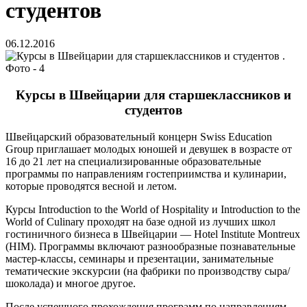
студентов
06.12.2016
Курсы в Швейцарии для старшеклассников и
студентов
Швейцарский образовательный концерн Swiss Education
Group приглашает молодых юношей и девушек в возрасте от
16 до 21 лет на специализированные образовательные
программы по направлениям гостеприимства и кулинарии,
которые проводятся весной и летом.
Курсы Introduction to the World of Hospitality и Introduction to the
World of Culinary проходят на базе одной из лучших школ
гостиничного бизнеса в Швейцарии — Нotel Institute Montreux
(HIM). Программы включают разнообразные познавательные
мастер-классы, семинары и презентации, занимательные
тематические экскурсии (на фабрики по производству сыра/
шоколада) и многое другое.
После успешного прохождения программ по направлениям