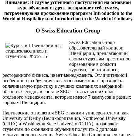
Внимание! В случае успешного поступления на основной
курс обучения студент возвращает себе сумму,
потраченную на прохождение программ
Introduction to the
World of Hospitality
или
Introduction to the World of Culinary
.
О Swiss Education Group
Swiss Education Group —
образовательный концерн
Швейцарии, предлагающий
своим студентам престижное
образование в области
туризма, гостиничного,
ресторанного бизнеса, ивент-менеджмента. Отличительной
особенностью обучения является возможность проходить
оплачиваемую практику в лучших компаниях выбранной
области. Сегодня в составе SEG — пять высших школ
отельного менеджмента, которые имеют 7 кампусов в разных
городах Швейцарии.
Партнерские отношения SEG с такими университетами, как
University of Derby (Великобритания), Northwood University
(США) и Washington State University (США), позволяют
студентам по окончании обучения получить 2 диплома
международного уровня. Swiss Education Group поддерживает