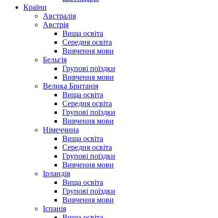
Країни
Австралія
Австрія
Вища освіта
Середня освіта
Вивчення мови
Бельгія
Групові поїздки
Вивчення мови
Велика Британія
Вища освіта
Середня освіта
Групові поїздки
Вивчення мови
Німеччина
Вища освіта
Середня освіта
Групові поїздки
Вивчення мови
Ірландія
Вища освіта
Групові поїздки
Вивчення мови
Іспанія
Вища освіта