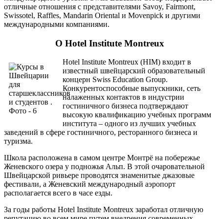
отличные отношения с представителями Savoy, Fairmont,
Swissotel, Raffles, Mandarin Oriental и Movenpick и другими
международными компаниями.
О Hotel Institute Montreux
Hotel Institute Montreux (HIM)
входит в
известный швейцарский образовательный
концерн Swiss Education Group.
Конкурентоспособные выпускники, сеть
налаженных контактов в индустрии
гостиничного бизнеса подтверждают
высокую квалификацию учебных программ
института – одного из лучших учебных
заведений в сфере гостиничного, ресторанного бизнеса и
туризма.
Школа расположена в самом центре Монтрё на побережье
Женевского озера у подножья Альп. В этой очаровательной
Швейцарской ривьере проводятся знаменитые джазовые
фестивали, а Женевский международный аэропорт
располагается всего в часе езды.
За годы работы Hotel Institute Montreux заработал отличную
репутацию во всем мире путем внедрения современных