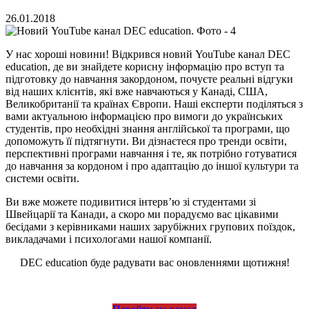
26.01.2018
У нас хороші новини! Відкрився новий YouTube канал DEC
education, де ви знайдете корисну інформацію про вступ та
підготовку до навчання закордоном, почуєте реальні відгуки
від наших клієнтів, які вже навчаються у Канаді, США,
Великобританії та країнах Європи. Наші експерти поділяться з
вами актуальною інформацією про вимоги до українських
студентів, про необхідні знання англійської та програми, що
допоможуть її підтягнути. Ви дізнаєтеся про тренди освіти,
перспективні програми навчання і те, як потрібно готуватися
до навчання за кордоном і про адаптацію до іншої культури та
системи освіти.
Ви вже можете подивитися інтерв’ю зі студентами зі
Швейцарії та Канади, а скоро ми порадуємо вас цікавими
бесідами з керівниками наших зарубіжних групових поїздок,
викладачами і психологами нашої компанії.
DEC education буде радувати вас оновленнями щотижня!