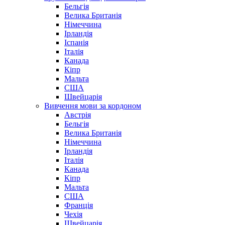
Бельгія
Велика Британія
Німеччина
Ірландія
Іспанія
Італія
Канада
Кіпр
Мальта
США
Швейцарія
Вивчення мови за кордоном
Австрія
Бельгія
Велика Британія
Німеччина
Ірландія
Італія
Канада
Кіпр
Мальта
США
Франція
Чехія
Швейцарія