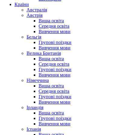
Країни
Австралія
Австрія
Вища освіта
Середня освіта
Вивчення мови
Бельгія
Групові поїздки
Вивчення мови
Велика Британія
Вища освіта
Середня освіта
Групові поїздки
Вивчення мови
Німеччина
Вища освіта
Середня освіта
Групові поїздки
Вивчення мови
Ірландія
Вища освіта
Групові поїздки
Вивчення мови
Іспанія
Вища освіта