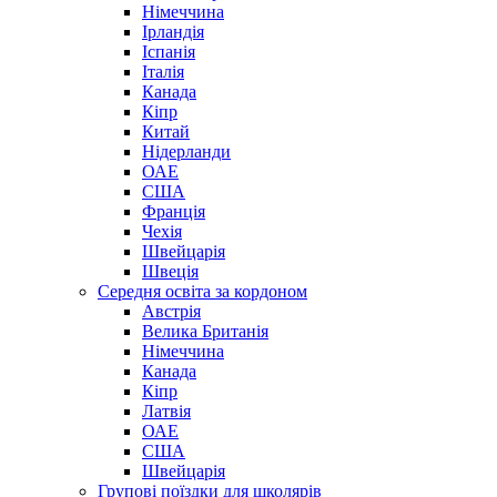
Німеччина
Ірландія
Іспанія
Італія
Канада
Кіпр
Китай
Нідерланди
ОАЕ
США
Франція
Чехія
Швейцарія
Швеція
Середня освіта за кордоном
Австрія
Велика Британія
Німеччина
Канада
Кіпр
Латвія
ОАЕ
США
Швейцарія
Групові поїздки для школярів