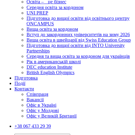
Освіта – це бізнес
Середня освіта за кордоном
UNI PREP
Підготовка до вищої освіти від освітнього центру
ONCAMPUS
Вища освіта за кордоном
Вступ до закордонних університетів на зиму 2026
Вища освіта в швейцарії від Swiss Education Group
Підготовка до вищої освіти від INTO University
Partnerships
Середня та вища освіта за кордоном для українців
Рік в американській школі
DEC education Institute
British English Olympics
Підготовка
Події
Контакти
Співпраця
Вакансії
Офіс в Україні
Офіс у Молдові
Офіс у Великій Британії
+38 067 433 29 39