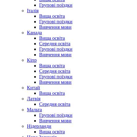
Групові поїздки
Італія
Вища освіта
Групові поїздки
Вивчення мови
Канада
Вища освіта
Середня освіта
Групові поїздки
Вивчення мови
Кіпр
Вища освіта
Середня освіта
Групові поїздки
Вивчення мови
Китай
Вища освіта
Латвія
Середня освіта
Мальта
Групові поїздки
Вивчення мови
Нідерланди
Вища освіта