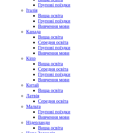
Групові поїздки
Італія
Вища освіта
Групові поїздки
Вивчення мови
Канада
Вища освіта
Середня освіта
Групові поїздки
Вивчення мови
Кіпр
Вища освіта
Середня освіта
Групові поїздки
Вивчення мови
Китай
Вища освіта
Латвія
Середня освіта
Мальта
Групові поїздки
Вивчення мови
Нідерланди
Вища освіта