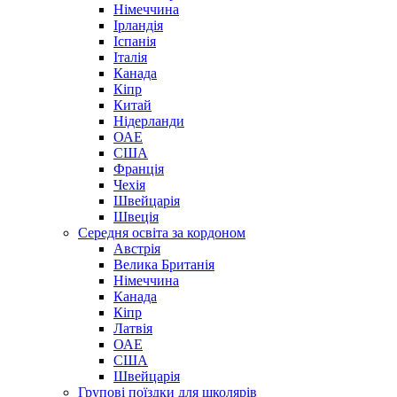
Німеччина
Ірландія
Іспанія
Італія
Канада
Кіпр
Китай
Нідерланди
ОАЕ
США
Франція
Чехія
Швейцарія
Швеція
Середня освіта за кордоном
Австрія
Велика Британія
Німеччина
Канада
Кіпр
Латвія
ОАЕ
США
Швейцарія
Групові поїздки для школярів