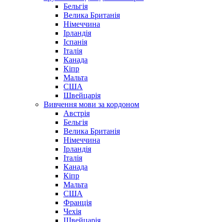
Бельгія
Велика Британія
Німеччина
Ірландія
Іспанія
Італія
Канада
Кіпр
Мальта
США
Швейцарія
Вивчення мови за кордоном
Австрія
Бельгія
Велика Британія
Німеччина
Ірландія
Італія
Канада
Кіпр
Мальта
США
Франція
Чехія
Швейцарія