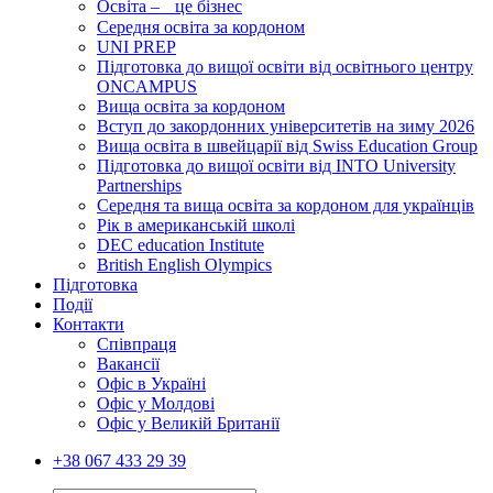
Освіта – це бізнес
Середня освіта за кордоном
UNI PREP
Підготовка до вищої освіти від освітнього центру
ONCAMPUS
Вища освіта за кордоном
Вступ до закордонних університетів на зиму 2026
Вища освіта в швейцарії від Swiss Education Group
Підготовка до вищої освіти від INTO University
Partnerships
Середня та вища освіта за кордоном для українців
Рік в американській школі
DEC education Institute
British English Olympics
Підготовка
Події
Контакти
Співпраця
Вакансії
Офіс в Україні
Офіс у Молдові
Офіс у Великій Британії
+38 067 433 29 39