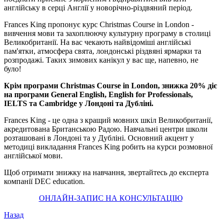
англійську в серці Англії у новорічно-різдвяний період.
Frances King пропонує курс Christmas Course in London -
вивчення мови та захоплюючу культурну програму в столиці
Великобританії. На вас чекають найвідоміші англійські
пам'ятки, атмосфера свята, лондонські різдвяні ярмарки та
розпродажі. Таких зимових канікул у вас ще, напевно, не
було!
Крім програми Christmas Course in London, знижка 20% діє
на програми General English, English for Professionals,
IELTS та Cambridge у Лондоні та Дубліні.
Frances King - це одна з кращий мовних шкіл Великобританії,
акредитована Британською Радою. Навчальні центри школи
розташовані в Лондоні та у Дубліні. Основний акцент у
методиці викладання Frances King робить на курси розмовної
англійської мови.
Щоб отримати знижку на навчання, звертайтесь до експерта
компанії DEC education.
ОНЛАЙН-ЗАПИС НА КОНСУЛЬТАЦІЮ
Назад