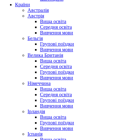
Країни
Австралія
Австрія
Вища освіта
Середня освіта
Вивчення мови
Бельгія
Групові поїздки
Вивчення мови
Велика Британія
Вища освіта
Середня освіта
Групові поїздки
Вивчення мови
Німеччина
Вища освіта
Середня освіта
Групові поїздки
Вивчення мови
Ірландія
Вища освіта
Групові поїздки
Вивчення мови
Іспанія
Вища освіта