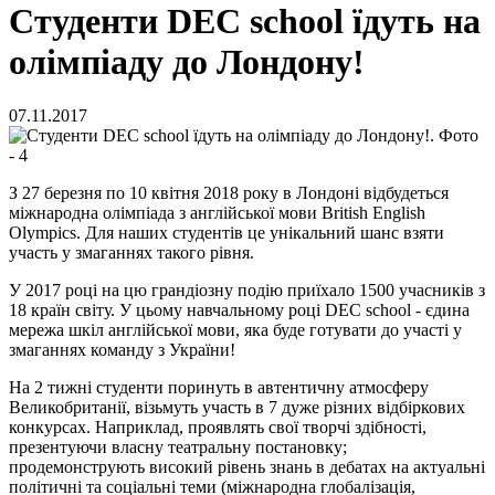
Студенти DEC school їдуть на
олімпіаду до Лондону!
07.11.2017
З 27 березня по 10 квітня 2018 року в Лондоні відбудеться
міжнародна олімпіада з англійської мови British English
Olympics. Для наших студентів це унікальний шанс взяти
участь у змаганнях такого рівня.
У 2017 році на цю грандіозну подію приїхало 1500 учасників з
18 країн світу. У цьому навчальному році DEC school - єдина
мережа шкіл англійської мови, яка буде готувати до участі у
змаганнях команду з України!
На 2 тижні студенти поринуть в автентичну атмосферу
Великобританії, візьмуть участь в 7 дуже різних відбіркових
конкурсах. Наприклад, проявлять свої творчі здібності,
презентуючи власну театральну постановку;
продемонструють високий рівень знань в дебатах на актуальні
політичні та соціальні теми (міжнародна глобалізація,