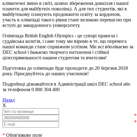
кліматичні зміни в світі, шляхи збереження довкілля і нашої
планети для майбутніх поколінь). А для тих студентів, які в
майбутньому планують продовжити освіту за кордоном,
участь в олімпіаді такого рівня стане великою перевагою при
вступі до закордонного університету.
Олімпіада British English Olympics - це суворі правила і
суддівська колегія, і саме тому ми віримо в те, що перемога
нашої команди стане справжнім успіхом. Ми всі вболіваємо за
DEC school і бажаємо творчого натхнення і стійкої
цілеспрямованості нашим студентам та вчителям!
Підготовка до олімпіади буде проходити до 20 березня 2018
року. Приєднуйтесь до наших учасників!
Подробиці дізнавайтеся в Адміністрації шкіл DEC school або
за телефоном 0 800 304 400
Назад
X
*
Обов'язкове поле