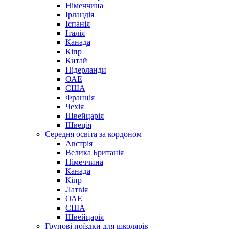
Німеччина
Ірландія
Іспанія
Італія
Канада
Кіпр
Китай
Нідерланди
ОАЕ
США
Франція
Чехія
Швейцарія
Швеція
Середня освіта за кордоном
Австрія
Велика Британія
Німеччина
Канада
Кіпр
Латвія
ОАЕ
США
Швейцарія
Групові поїздки для школярів