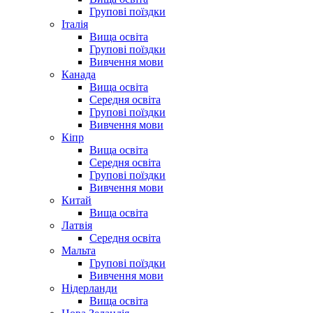
Групові поїздки
Італія
Вища освіта
Групові поїздки
Вивчення мови
Канада
Вища освіта
Середня освіта
Групові поїздки
Вивчення мови
Кіпр
Вища освіта
Середня освіта
Групові поїздки
Вивчення мови
Китай
Вища освіта
Латвія
Середня освіта
Мальта
Групові поїздки
Вивчення мови
Нідерланди
Вища освіта