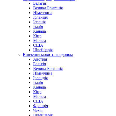
Бельгія
Велика Британія
Німеччина
Ірландія
Іспанія
Італія
Канада
Кіпр
Мальта
США
Швейцарія
Вивчення мови за кордоном
Австрія
Бельгія
Велика Британія
Німеччина
Ірландія
Італія
Канада
Кіпр
Мальта
США
Франція
Чехія
Швейцарія