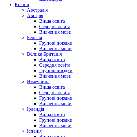
Країни
Австралія
Австрія
Вища освіта
Середня освіта
Вивчення мови
Бельгія
Групові поїздки
Вивчення мови
Велика Британія
Вища освіта
Середня освіта
Групові поїздки
Вивчення мови
Німеччина
Вища освіта
Середня освіта
Групові поїздки
Вивчення мови
Ірландія
Вища освіта
Групові поїздки
Вивчення мови
Іспанія
Вища освіта