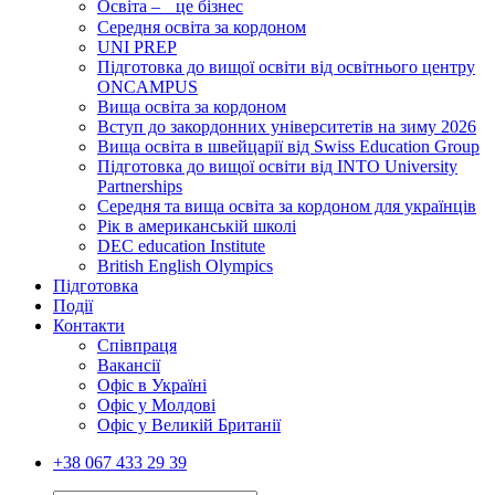
Освіта – це бізнес
Середня освіта за кордоном
UNI PREP
Підготовка до вищої освіти від освітнього центру
ONCAMPUS
Вища освіта за кордоном
Вступ до закордонних університетів на зиму 2026
Вища освіта в швейцарії від Swiss Education Group
Підготовка до вищої освіти від INTO University
Partnerships
Середня та вища освіта за кордоном для українців
Рік в американській школі
DEC education Institute
British English Olympics
Підготовка
Події
Контакти
Співпраця
Вакансії
Офіс в Україні
Офіс у Молдові
Офіс у Великій Британії
+38 067 433 29 39