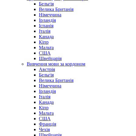
Бельгія
Велика Британія
Німеччина
Ірландія
Іспанія
Італія
Канада
Кіпр
Мальта
США
Швейцарія
Вивчення мови за кордоном
Австрія
Бельгія
Велика Британія
Німеччина
Ірландія
Італія
Канада
Кіпр
Мальта
США
Франція
Чехія
Швейцарія