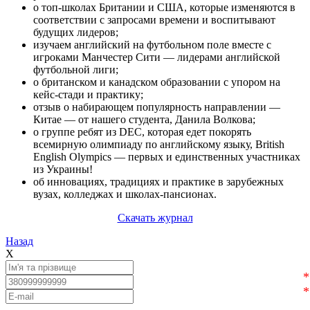
о топ-школах Британии и США, которые изменяются в
соответствии с запросами времени и воспитывают
будущих лидеров;
изучаем английский на футбольном поле вместе с
игроками Манчестер Сити — лидерами английской
футбольной лиги;
о британском и канадском образовании с упором на
кейс-стади и практику;
отзыв о набирающем популярность направлении —
Китае — от нашего студента, Данила Волкова;
о группе ребят из DEC, которая едет покорять
всемирную олимпиаду по английскому языку, British
English Olympics — первых и единственных участниках
из Украины!
об инновациях, традициях и практике в зарубежных
вузах, колледжах и школах-пансионах.
Скачать журнал
Назад
X