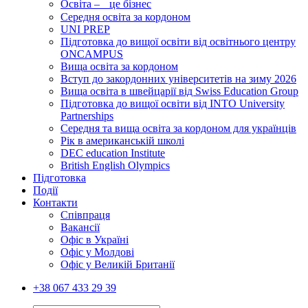
Освіта – це бізнес
Середня освіта за кордоном
UNI PREP
Підготовка до вищої освіти від освітнього центру
ONCAMPUS
Вища освіта за кордоном
Вступ до закордонних університетів на зиму 2026
Вища освіта в швейцарії від Swiss Education Group
Підготовка до вищої освіти від INTO University
Partnerships
Середня та вища освіта за кордоном для українців
Рік в американській школі
DEC education Institute
British English Olympics
Підготовка
Події
Контакти
Співпраця
Вакансії
Офіс в Україні
Офіс у Молдові
Офіс у Великій Британії
+38 067 433 29 39