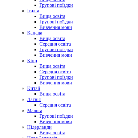
Групові поїздки
Італія
Вища освіта
Групові поїздки
Вивчення мови
Канада
Вища освіта
Середня освіта
Групові поїздки
Вивчення мови
Кіпр
Вища освіта
Середня освіта
Групові поїздки
Вивчення мови
Китай
Вища освіта
Латвія
Середня освіта
Мальта
Групові поїздки
Вивчення мови
Нідерланди
Вища освіта