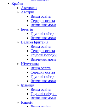
Країни
Австралія
Австрія
Вища освіта
Середня освіта
Вивчення мови
Бельгія
Групові поїздки
Вивчення мови
Велика Британія
Вища освіта
Середня освіта
Групові поїздки
Вивчення мови
Німеччина
Вища освіта
Середня освіта
Групові поїздки
Вивчення мови
Ірландія
Вища освіта
Групові поїздки
Вивчення мови
Іспанія
Вища освіта