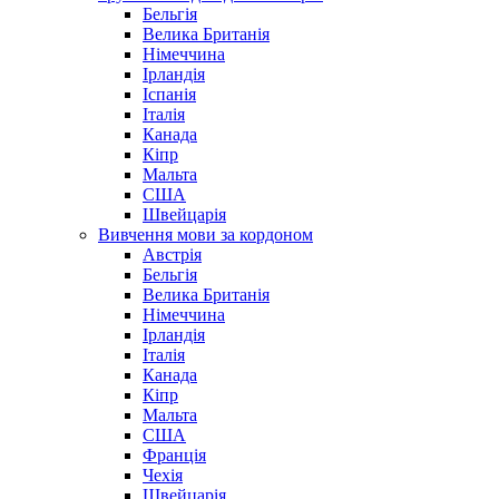
Бельгія
Велика Британія
Німеччина
Ірландія
Іспанія
Італія
Канада
Кіпр
Мальта
США
Швейцарія
Вивчення мови за кордоном
Австрія
Бельгія
Велика Британія
Німеччина
Ірландія
Італія
Канада
Кіпр
Мальта
США
Франція
Чехія
Швейцарія