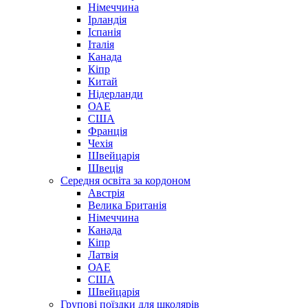
Німеччина
Ірландія
Іспанія
Італія
Канада
Кіпр
Китай
Нідерланди
ОАЕ
США
Франція
Чехія
Швейцарія
Швеція
Середня освіта за кордоном
Австрія
Велика Британія
Німеччина
Канада
Кіпр
Латвія
ОАЕ
США
Швейцарія
Групові поїздки для школярів