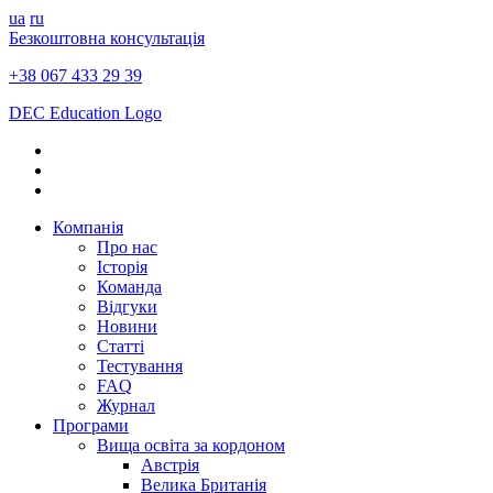
ua
ru
Безкоштовна консультація
+38 067 433 29 39
DEC Education Logo
Компанія
Про нас
Історія
Команда
Відгуки
Новини
Статті
Тестування
FAQ
Журнал
Програми
Вища освіта за кордоном
Австрія
Велика Британія