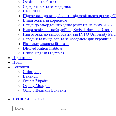
Освіта – це бізнес
Середня освіта за кордоном
UNI PREP
Підготовка до вищої освіти від освітнього цент
Вища освіта за кордоном
Вступ до закордонних університетів на зиму 2026
Вища освіта в швейцарії від Swiss Education Group
Підготовка до вищої освіти від INTO University Partn
Середня та вища освіта за кордоном для українців
Рік в американській школі
DEC education Institute
British English Olympics
Підготовка
Події
Контакти
Співпраця
Вакансії
Офіс в Україні
Офіс у Молдові
Офіс у Великій Британії
+38 067 433 29 39