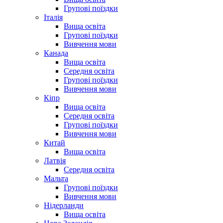
Групові поїздки
Італія
Вища освіта
Групові поїздки
Вивчення мови
Канада
Вища освіта
Середня освіта
Групові поїздки
Вивчення мови
Кіпр
Вища освіта
Середня освіта
Групові поїздки
Вивчення мови
Китай
Вища освіта
Латвія
Середня освіта
Мальта
Групові поїздки
Вивчення мови
Нідерланди
Вища освіта