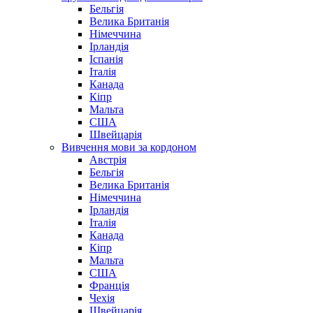
Бельгія
Велика Британія
Німеччина
Ірландія
Іспанія
Італія
Канада
Кіпр
Мальта
США
Швейцарія
Вивчення мови за кордоном
Австрія
Бельгія
Велика Британія
Німеччина
Ірландія
Італія
Канада
Кіпр
Мальта
США
Франція
Чехія
Швейцарія