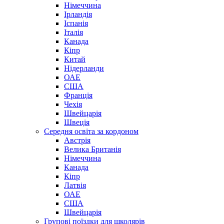
Німеччина
Ірландія
Іспанія
Італія
Канада
Кіпр
Китай
Нідерланди
ОАЕ
США
Франція
Чехія
Швейцарія
Швеція
Середня освіта за кордоном
Австрія
Велика Британія
Німеччина
Канада
Кіпр
Латвія
ОАЕ
США
Швейцарія
Групові поїздки для школярів