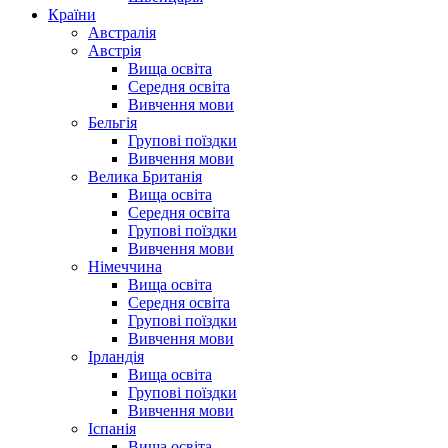
Країни
Австралія
Австрія
Вища освіта
Середня освіта
Вивчення мови
Бельгія
Групові поїздки
Вивчення мови
Велика Британія
Вища освіта
Середня освіта
Групові поїздки
Вивчення мови
Німеччина
Вища освіта
Середня освіта
Групові поїздки
Вивчення мови
Ірландія
Вища освіта
Групові поїздки
Вивчення мови
Іспанія
Вища освіта