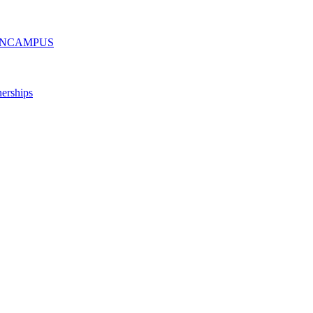
ру ONCAMPUS
erships