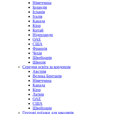
Німеччина
Ірландія
Іспанія
Італія
Канада
Кіпр
Китай
Нідерланди
ОАЕ
США
Франція
Чехія
Швейцарія
Швеція
Середня освіта за кордоном
Австрія
Велика Британія
Німеччина
Канада
Кіпр
Латвія
ОАЕ
США
Швейцарія
Групові поїздки для школярів