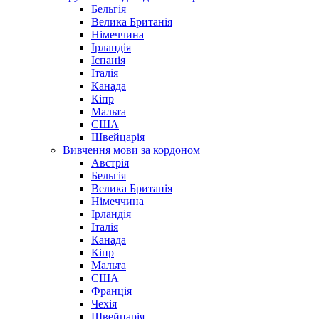
Бельгія
Велика Британія
Німеччина
Ірландія
Іспанія
Італія
Канада
Кіпр
Мальта
США
Швейцарія
Вивчення мови за кордоном
Австрія
Бельгія
Велика Британія
Німеччина
Ірландія
Італія
Канада
Кіпр
Мальта
США
Франція
Чехія
Швейцарія