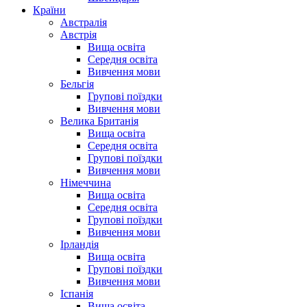
Країни
Австралія
Австрія
Вища освіта
Середня освіта
Вивчення мови
Бельгія
Групові поїздки
Вивчення мови
Велика Британія
Вища освіта
Середня освіта
Групові поїздки
Вивчення мови
Німеччина
Вища освіта
Середня освіта
Групові поїздки
Вивчення мови
Ірландія
Вища освіта
Групові поїздки
Вивчення мови
Іспанія
Вища освіта