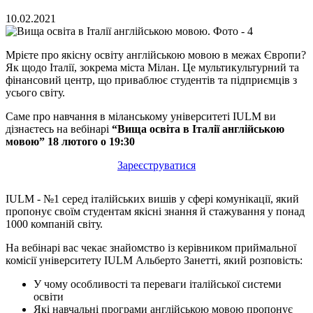
10.02.2021
Мрієте про якісну освіту англійською мовою в межах Європи?
Як щодо Італії, зокрема міста Мілан. Це мультикультурний та
фінансовий центр, що приваблює студентів та підприємців з
усього світу.
Саме про навчання в міланському університеті IULM ви
дізнаєтесь на вебінарі
“Вища освіта в Італії англійською
мовою” 18 лютого о 19:30
Зареєструватися
IULM - №1 серед італійських вишів у сфері комунікації, який
пропонує своїм студентам якісні знання й стажування у понад
1000 компаній світу.
На вебінарі вас чекає знайомство із керівником приймальної
комісії університету IULM Альберто Занетті, який розповість:
У чому особливості та переваги італійської системи
освіти
Які навчальні програми англійською мовою пропонує