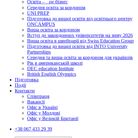
Освіта – це бізнес
Середня освіта за кордоном
UNI PREP
Підготовка до вищої освіти від освітнього центру
ONCAMPUS
Вища освіта за кордоном
Вступ до закордонних університетів на зиму 2026
Вища освіта в швейцарії від Swiss Education Group
Підготовка до вищої освіти від INTO University
Partnerships
Середня та вища освіта за кордоном для українців
Рік в американській школі
DEC education Institute
British English Olympics
Підготовка
Події
Контакти
Співпраця
Вакансії
Офіс в Україні
Офіс у Молдові
Офіс у Великій Британії
+38 067 433 29 39