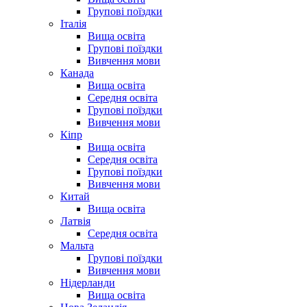
Групові поїздки
Італія
Вища освіта
Групові поїздки
Вивчення мови
Канада
Вища освіта
Середня освіта
Групові поїздки
Вивчення мови
Кіпр
Вища освіта
Середня освіта
Групові поїздки
Вивчення мови
Китай
Вища освіта
Латвія
Середня освіта
Мальта
Групові поїздки
Вивчення мови
Нідерланди
Вища освіта