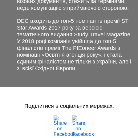
візових документів, стежить за термінами,
веде комунікацію з приймаючою стороною.
DEC входить до топ-5 номінантів премії ST
Star Awards 2017 року за версією
тематичного видання Study Travel Magazine.
У 2018 році компанія увійшла до топ-5
фіналістів премії The PIEoneer Awards в
номінації «Освітня агенція року», і стала
єдиним фіналістом не тільки з України, але і
зі всієї Східної Європи.
Поділитися в соціальних мережах: