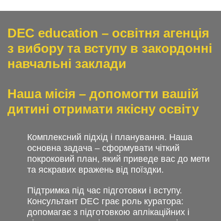
DEC education – освітня агенція
з вибору та вступу в закордонні
навчальні заклади
Наша місія – допомогти вашій
дитині отримати якісну освіту
Комплексний підхід і планування. Наша
основна задача – сформувати чіткий
покроковий план, який приведе вас до мети
та яскравих вражень від поїздки.
Підтримка під час підготовки і вступу.
Консультант DEC грає роль куратора:
допомагає з підготовкою аплікаційних і