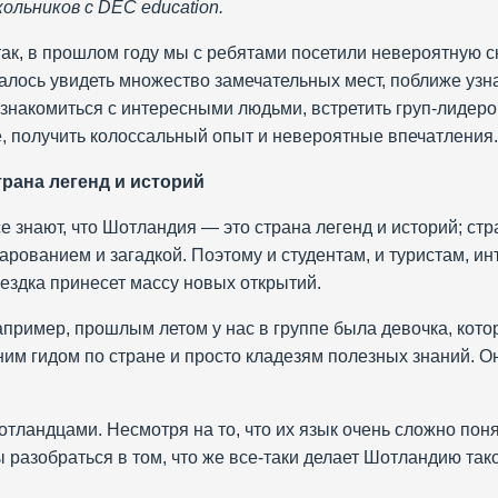
ольников с DEC education.
ак, в прошлом году мы с ребятами посетили невероятную 
алось увидеть множество замечательных мест, поближе узна
знакомиться с интересными людьми, встретить груп-лидеров
, получить колоссальный опыт и невероятные впечатления.
рана легенд и историй
е знают, что Шотландия — это страна легенд и историй; с
арованием и загадкой. Поэтому и студентам, и туристам, и
ездка принесет массу новых открытий.
пример, прошлым летом у нас в группе была девочка, котор
им гидом по стране и просто кладезям полезных знаний. Он
тландцами. Несмотря на то, что их язык очень сложно пон
ы разобраться в том, что же все-таки делает Шотландию так