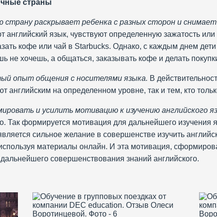
ычные страны
ую страну раскрывает ребенка с разных сторон и снимает
ают английский язык, чувствуют определенную зажатость ил
зать кофе или чай в Starbucks. Однако, с каждым днем дет
ь не хочешь, а общаться, заказывать кофе и делать покупк
тый опыт общения с носителями языка.
В действительност
т английским на определенном уровне, так и тем, кто тольк
ировать и усилить мотивацию к изучению английского яз
о. Так формируется мотивация для дальнейшего изучения яз
является сильное желание в совершенстве изучить английск
 используя материалы онлайн. И эта мотивация, сформирова
 дальнейшего совершенствования знаний английского.