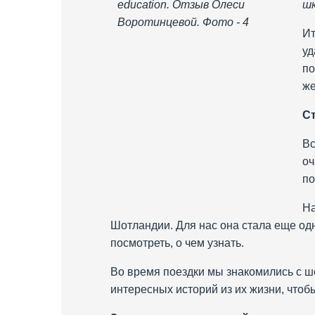
шк
Ит
уд
по
же
Ст
Вс
оч
по
На
Шотландии. Для нас она стала еще одн
посмотреть, о чем узнать.
Во время поездки мы знакомились с шо
интересных историй из их жизни, чтоб