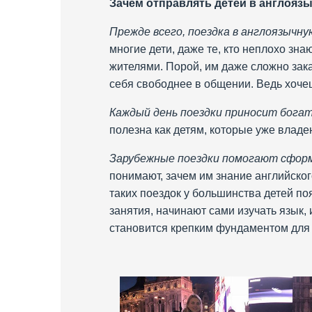
Зачем отправлять детей в англояз
Прежде всего, поездка в англоязычн
многие дети, даже те, кто неплохо зн
жителями. Порой, им даже сложно зака
себя свободнее в общении. Ведь хочеш
Каждый день поездки приносит бога
полезна как детям, которые уже владею
Зарубежные поездки помогают сформ
понимают, зачем им знание английског
таких поездок у большинства детей по
занятия, начинают сами изучать язык,
становится крепким фундаментом для