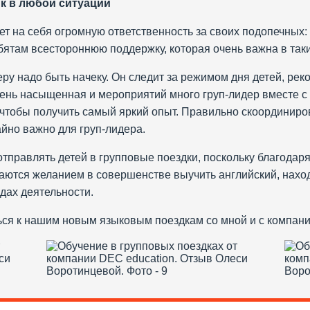
к в любой ситуации
ет на себя огромную ответственность за своих подопечных: 
бятам всестороннюю поддержку, которая очень важна в так
ру надо быть начеку. Он следит за режимом дня детей, реко
чень насыщенная и мероприятий много груп-лидер вместе с 
ь, чтобы получить самый яркий опыт. Правильно скоординиро
йно важно для груп-лидера.
 отправлять детей в групповые поездки, поскольку благода
аются желанием в совершенстве выучить английский, нахо
дах деятельности.
ся к нашим новым языковым поездкам со мной и с компани