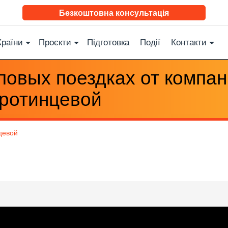
Безкоштовна консультація
Країни
Проєкти
Підготовка
Події
Контакти
повых поездках от компан
ротинцевой
цевой