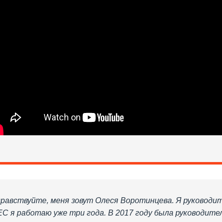
равствуйте, меня зовут Олеся Воротинцева. Я руководи
C я работаю уже три года. В 2017 году была руководител