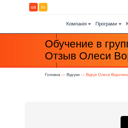
ua
ru
Компанія
Програми
Обучение в груп
Отзыв Олеси Во
Головна
Відгуки
Відгук Олеси Воротин