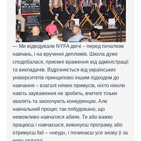
— Ми відвідували NYFA двічі – перед початком
навчань, і на врученні дипломів. Школа дуже
сподобалася, приємні враження від адміністрації
та викладачів. Відрізняється від українських
університетів принципово іншим підходом до
навчання – взагалі ніяких примусів, ніхто ніколи
навіть зауваження не зробить, вчителі тільки
хвалять та заохочують конкуренцію. Але
навчальний процес так побудовано, що
неможливо навчатися абияк. Ти або важко
працюєш і навчаєшся, виконуєш програму, або
отримуєш fail – «неуд», і починаєш усе знову (і за
нову оплату).