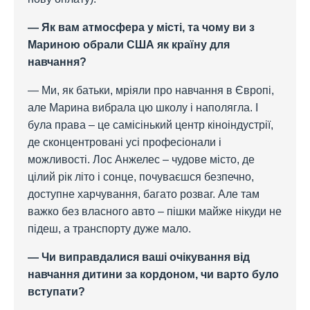
— Як вам атмосфера у місті, та чому ви з
Мариною обрали США як країну для
навчання?
— Ми, як батьки, мріяли про навчання в Європі,
але Марина вибрала цю школу і наполягла. І
була права – це самісінький центр кіноіндустрії,
де сконцентровані усі професіонали і
можливості. Лос Анжелес – чудове місто, де
цілий рік літо і сонце, почуваєшся безпечно,
доступне харчування, багато розваг. Але там
важко без власного авто – пішки майже нікуди не
підеш, а транспорту дуже мало.
— Чи виправдалися ваші очікування від
навчання дитини за кордоном, чи варто було
вступати?