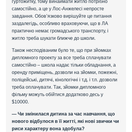
гуртожитку, тому винаймати житло потрібно
самостійно, а це у Лос-Анжелесі непросте
завдання. Обов’язково вирішуйте це питання
заздалегідь, особливо враховуючи, що в ЛА
практично немає громадського транспорту, і
житло треба шукати ближче до школи.
Також несподіваним було те, що при зйомках
дипломного проекту за все треба сплачувати
самостійно – школа надає тільки обладнання, а
оренду приміщень, дозволи на зйомки, пожежні,
поліцейські, дитячі, кінологічні і т.д. і т.п. дозволи
треба оплачувати. Так, зйомки дипломного
фільму можуть обійтися додатково десь у
$10000.
— Чи змінилася дитина за час навчання, що
нового відбулося в її житті, які нові звички чи
риси характеру вона здобула?