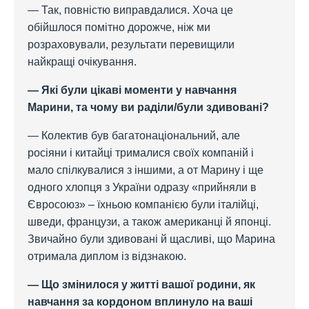
— Так, повністю виправдалися. Хоча це
обійшлося помітно дорожче, ніж ми
розраховували, результати перевищили
найкращі очікування.
— Які були цікаві моменти у навчання
Марини, та чому ви раділи/були здивовані?
— Колектив був багатонаціональний, але
росіяни і китайці трималися своїх компаній і
мало спілкувалися з іншими, а от Марину і ще
одного хлопця з України одразу «прийняли в
Євросоюз» – їхньою компанією були італійці,
шведи, французи, а також американці й японці.
Звичайно були здивовані й щасливі, що Марина
отримала диплом із відзнакою.
— Що змінилося у житті вашої родини, як
навчання за кордоном вплинуло на ваші