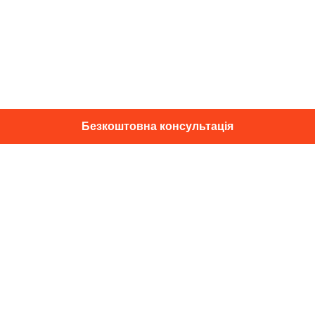
Безкоштовна консультація
01014, м. Київ, вул. Професора
Підвисоцького, 16
+38 067 433 29 39
info@dec.ua
Відгуки
For partners
Політика конфіденційності
Договір оферти