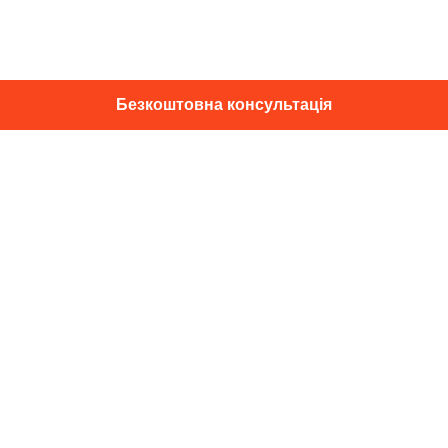
Безкоштовна консультація
01014, м. Київ, вул. Професора
Підвисоцького, 16
+38 067 433 29 39
info@dec.ua
Відгуки
For partners
Політика конфіденційності
Договір оферти
Підпишіться на новини та спец. пропозиції
Підписатися