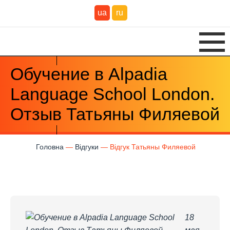
ua
ru
Обучение в Alpadia
Language School​​​​​​​ London.
Отзыв Татьяны Филяевой
Головна
Відгуки
Відгук Татьяны Филяевой
18