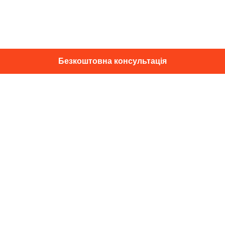
Безкоштовна консультація
01014, м. Київ, вул. Професора
Підвисоцького, 16
+38 067 433 29 39
info@dec.ua
Відгуки
For partners
Політика конфіденційності
Договір оферти
Підпишіться на новини та спец. пропозиції