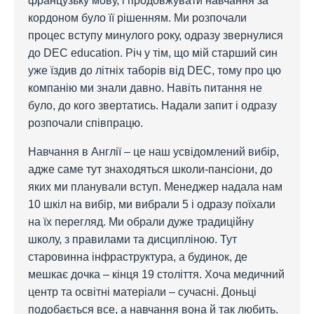
французьку мову, і продовжувати навчання за
кордоном було її рішенням. Ми розпочали
процес вступу минулого року, одразу звернулися
до DEC education. Річ у тім, що мій старший син
уже їздив до літніх таборів від DEC, тому про цю
компанію ми знали давно. Навіть питання не
було, до кого звертатись. Надали запит і одразу
розпочали співпрацю.
Навчання в Англії – це наш усвідомлений вибір,
адже саме тут знаходяться школи-пансіони, до
яких ми планували вступ. Менеджер надала нам
10 шкіл на вибір, ми вибрали 5 і одразу поїхали
на їх перегляд. Ми обрали дуже традиційну
школу, з правилами та дисципліною. Тут
старовинна інфраструктура, а будинок, де
мешкає дочка – кінця 19 століття. Хоча медичний
центр та освітні матеріали – сучасні. Доньці
подобається все, а навчання вона й так любить.