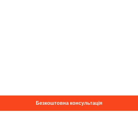
Безкоштовна консультація
01014, м. Київ, вул. Професора