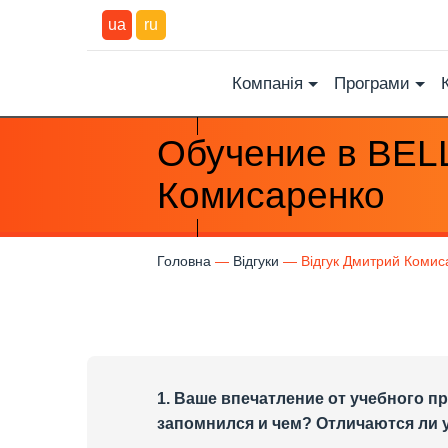
ua
ru
Компанія
Програми
Обучение в BELL
Комисаренко
Головна
Відгуки
Відгук Дмитрий Комис
1. Ваше впечатление от учебного п
запомнился и чем? Отличаются ли 