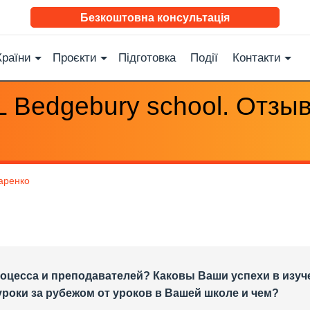
Безкоштовна консультація
Країни
Проєкти
Підготовка
Події
Контакти
 Bedgebury school. Отзы
аренко
роцесса и преподавателей? Каковы Ваши успехи в изуч
уроки за рубежом от уроков в Вашей школе и чем?