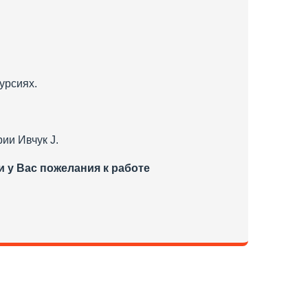
урсиях.
ии Ивчук J.
и у Вас пожелания к работе