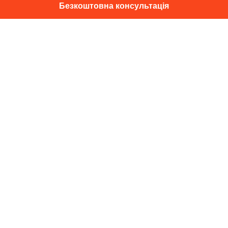
Безкоштовна консультація
01014, м. Київ, вул. Професора
Підвисоцького, 16
+38 067 433 29 39
info@dec.ua
Відгуки
For partners
Політика конфіденційності
Договір оферти
Підпишіться на новини та спец. пропозиції
Підписатися
Copyright DEC 2026