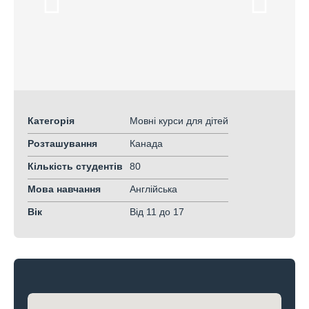
Категорія
Мовні курси для дітей
Розташування
Канада
Кількість студентів
80
Мова навчання
Англійська
Вік
Від 11
до 17