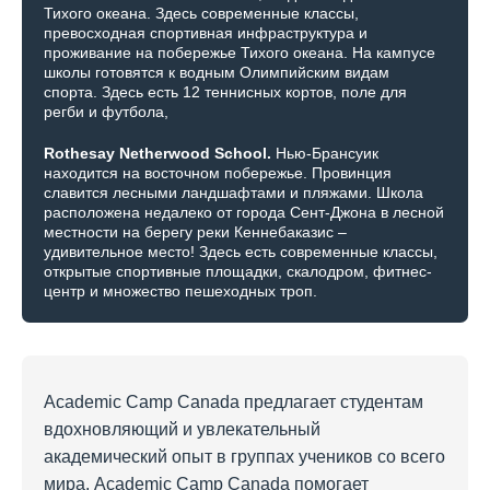
Тихого океана. Здесь современные классы,
превосходная спортивная инфраструктура и
проживание на побережье Тихого океана. На кампусе
школы готовятся к водным Олимпийским видам
спорта. Здесь есть 12 теннисных кортов, поле для
регби и футбола,
Rothesay Netherwood School.
Нью-Брансуик
находится на восточном побережье. Провинция
славится лесными ландшафтами и пляжами. Школа
расположена недалеко от города Сент-Джона в лесной
местности на берегу реки Кеннебаказис –
удивительное место! Здесь есть современные классы,
открытые спортивные площадки, скалодром, фитнес-
центр и множество пешеходных троп.
Academic Camp Canada предлагает студентам
вдохновляющий и увлекательный
академический опыт в группах учеников со всего
мира. Academic Camp Canada помогает