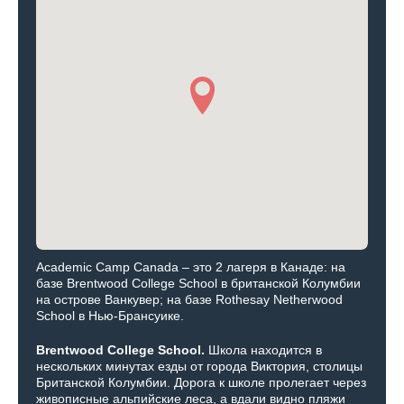
Academic Camp Canada – это 2 лагеря в Канаде: на
базе Brentwood College School в британской Колумбии
на острове Ванкувер; на базе Rothesay Netherwood
School в Нью-Брансуике.
Brentwood
College
School.
Школа находится в
нескольких минутах езды от города Виктория, столицы
Британской Колумбии. Дорога к школе пролегает через
живописные альпийские леса, а вдали видно пляжи