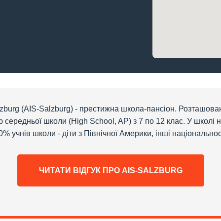
Salzburg (AIS-Salzburg) - престижна школа-пансіон. Розташов
редньої школи (High School, AP) з 7 по 12 клас. У школі на
% учнів школи - діти з Північної Америки, інші національно
ЧИТАТИ ВІДГУК ПРО AIS-SALZBURG