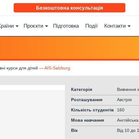
Безкоштовна консультація
Країни
Проєкти
Підготовка
Події
Контакти
ні курси для дітей
AIS-Salzburg
Категорія
Вивчення м
Розташування
Австрія
Кількість студентів
160
Мова навчання
Англійська
Вік
Від 10
до 