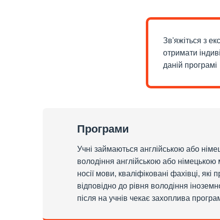
Зв'яжіться з е
отримати індив
даній програмі
Програми
Учні займаються англійською або німец
володіння англійською або німецькою м
носії мови, кваліфіковані фахівці, які 
відповідно до рівня володіння іноземно
після на учнів чекає захоплива програ