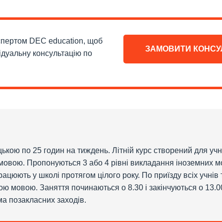
кспертом DEC education, щоб
ЗАМОВИТИ КОНСУ
ідуальну консультацію по
ькою по 25 годин на тиждень. Літній курс створений для учн
овою. Пропонуються 3 або 4 рівні викладання іноземних мов
працюють у школі протягом цілого року. По приїзду всіх учнів
ю мовою. Заняття починаються о 8.30 і закінчуються о 13.00.
ма позакласних заходів.