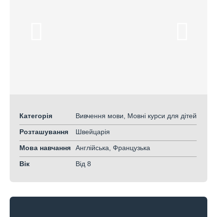
Категорія
Вивчення мови, Мовні курси для дітей
Розташування
Швейцарія
Мова навчання
Англійська, Французька
Вік
Від 8