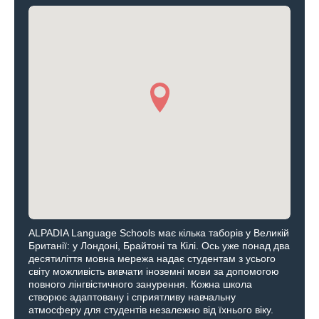
ALPADIA Language Schools має кілька таборів у Великій
Британії: у Лондоні, Брайтоні та Кілі. Ось уже понад два
десятиліття мовна мережа надає студентам з усього
світу можливість вивчати іноземні мови за допомогою
повного лінгвістичного занурення. Кожна школа
створює адаптовану і сприятливу навчальну
атмосферу для студентів незалежно від їхнього віку.