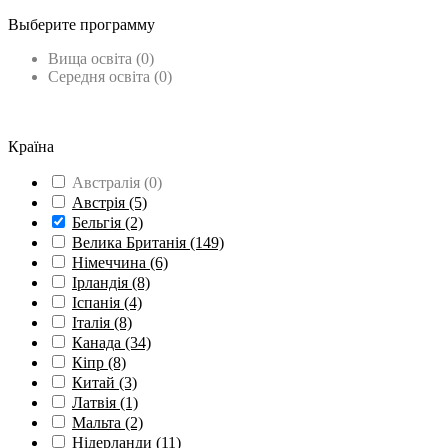
Выберите программу
Вища освіта
(0)
Середня освіта
(0)
Групові поїздки
(1)
Вивчення мови
(1)
Країна
Австралія
(0)
Австрія
(5)
Бельгія
(2)
Велика Британія
(149)
Німеччина
(6)
Ірландія
(8)
Іспанія
(4)
Італія
(8)
Канада
(34)
Кіпр
(8)
Китай
(3)
Латвія
(1)
Мальта
(2)
Нідерланди
(11)