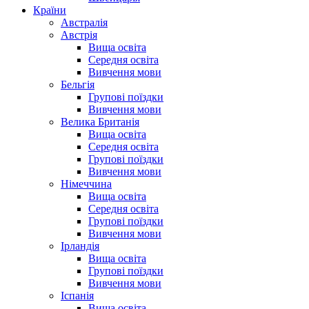
Країни
Австралія
Австрія
Вища освіта
Середня освіта
Вивчення мови
Бельгія
Групові поїздки
Вивчення мови
Велика Британія
Вища освіта
Середня освіта
Групові поїздки
Вивчення мови
Німеччина
Вища освіта
Середня освіта
Групові поїздки
Вивчення мови
Ірландія
Вища освіта
Групові поїздки
Вивчення мови
Іспанія
Вища освіта