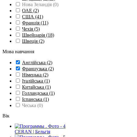
Нова Зеландія
(0)
ОАЕ
(2)
США
(41)
Франція
(11)
Чехія
(5)
Швейцарія
(18)
Швеція
(2)
Мова навчання
Англійська
(2)
Французька
(2)
Німецька
(2)
Італійська
(1)
Китайська
(1)
Голландська
(1)
Іспанська
(1)
Чеська
(0)
Вік
CERAN | Бельгія