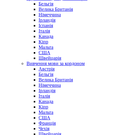
Бельгія
Велика Британія
Німеччина
Ірландія
Іспанія
Італія
Канада
Кіпр
Мальта
США
Швейцарія
Вивчення мови за кордоном
Австрія
Бельгія
Велика Британія
Німеччина
Ірландія
Італія
Канада
Кіпр
Мальта
США
Франція
Чехія
Швейцарія