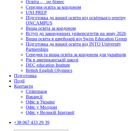
Освіта – це бізнес
Середня освіта за кордоном
UNI PREP
Підготовка до вищої освіти від освітнього центру
ONCAMPUS
Вища освіта за кордоном
Вступ до закордонних університетів на зиму 2026
Вища освіта в швейцарії від Swiss Education Group
Підготовка до вищої освіти від INTO University
Partnerships
Середня та вища освіта за кордоном для українців
Рік в американській школі
DEC education Institute
British English Olympics
Підготовка
Події
Контакти
Співпраця
Вакансії
Офіс в Україні
Офіс у Молдові
Офіс у Великій Британії
+38 067 433 29 39