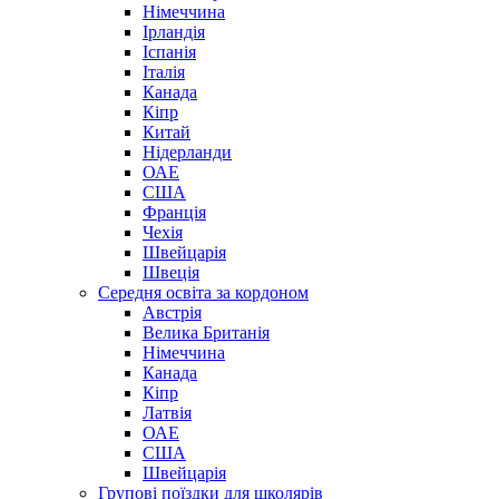
Німеччина
Ірландія
Іспанія
Італія
Канада
Кіпр
Китай
Нідерланди
ОАЕ
США
Франція
Чехія
Швейцарія
Швеція
Середня освіта за кордоном
Австрія
Велика Британія
Німеччина
Канада
Кіпр
Латвія
ОАЕ
США
Швейцарія
Групові поїздки для школярів