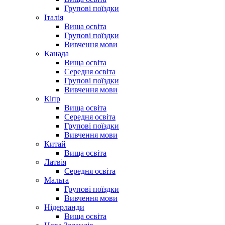
Групові поїздки
Італія
Вища освіта
Групові поїздки
Вивчення мови
Канада
Вища освіта
Середня освіта
Групові поїздки
Вивчення мови
Кіпр
Вища освіта
Середня освіта
Групові поїздки
Вивчення мови
Китай
Вища освіта
Латвія
Середня освіта
Мальта
Групові поїздки
Вивчення мови
Нідерланди
Вища освіта