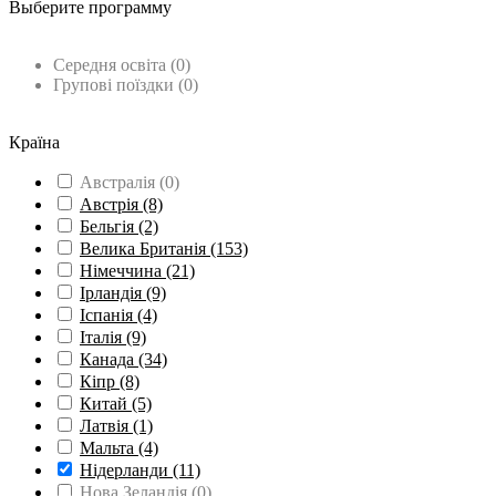
Выберите программу
Вища освіта
(14)
Середня освіта
(0)
Групові поїздки
(0)
Вивчення мови
(1)
Країна
Австралія
(0)
Австрія
(8)
Бельгія
(2)
Велика Британія
(153)
Німеччина
(21)
Ірландія
(9)
Іспанія
(4)
Італія
(9)
Канада
(34)
Кіпр
(8)
Китай
(5)
Латвія
(1)
Мальта
(4)
Нідерланди
(11)
Нова Зеландія
(0)