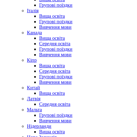
Групові поїздки
Італія
Вища освіта
Групові поїздки
Вивчення мови
Канада
Вища освіта
Середня освіта
Групові поїздки
Вивчення мови
Кіпр
Вища освіта
Середня освіта
Групові поїздки
Вивчення мови
Китай
Вища освіта
Латвія
Середня освіта
Мальта
Групові поїздки
Вивчення мови
Нідерланди
Вища освіта