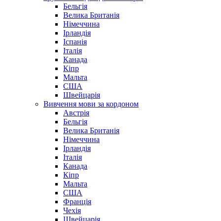
Бельгія
Велика Британія
Німеччина
Ірландія
Іспанія
Італія
Канада
Кіпр
Мальта
США
Швейцарія
Вивчення мови за кордоном
Австрія
Бельгія
Велика Британія
Німеччина
Ірландія
Італія
Канада
Кіпр
Мальта
США
Франція
Чехія
Швейцарія