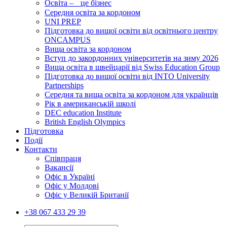
Освіта – це бізнес
Середня освіта за кордоном
UNI PREP
Підготовка до вищої освіти від освітнього центру
ONCAMPUS
Вища освіта за кордоном
Вступ до закордонних університетів на зиму 2026
Вища освіта в швейцарії від Swiss Education Group
Підготовка до вищої освіти від INTO University
Partnerships
Середня та вища освіта за кордоном для українців
Рік в американській школі
DEC education Institute
British English Olympics
Підготовка
Події
Контакти
Співпраця
Вакансії
Офіс в Україні
Офіс у Молдові
Офіс у Великій Британії
+38 067 433 29 39