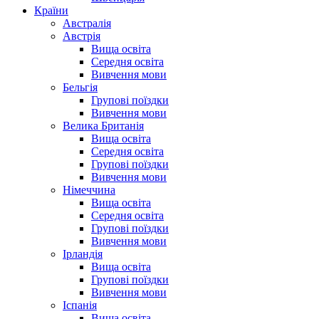
Країни
Австралія
Австрія
Вища освіта
Середня освіта
Вивчення мови
Бельгія
Групові поїздки
Вивчення мови
Велика Британія
Вища освіта
Середня освіта
Групові поїздки
Вивчення мови
Німеччина
Вища освіта
Середня освіта
Групові поїздки
Вивчення мови
Ірландія
Вища освіта
Групові поїздки
Вивчення мови
Іспанія
Вища освіта