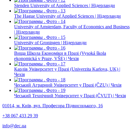
Stenden University of Applied Sciences | Нідерланди
The Hague University of Applied Sciences | Нідерланди
University of Amsterdam, Faculty of Economics and Business
| Нідерланди
University of Groningen | Нідерланди
Вища Школа Економіки в Празі (Vysoká škola
ekonomická v Praze, VŠE) | Чехія
Карлів Університет у Празі (Univerzita Karlova, UK) |
Чехія
Чеський Аграрний Університет у Празі (ČZU) | Чехія
Чеський Технічний Університет у Празі (ČVUT) | Чехія
01014, м. Київ, вул. Професора Підвисоцького, 16
+38 067 433 29 39
info@dec.ua