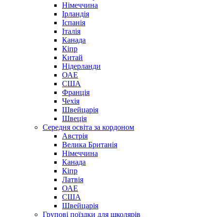
Німеччина
Ірландія
Іспанія
Італія
Канада
Кіпр
Китай
Нідерланди
ОАЕ
США
Франція
Чехія
Швейцарія
Швеція
Середня освіта за кордоном
Австрія
Велика Британія
Німеччина
Канада
Кіпр
Латвія
ОАЕ
США
Швейцарія
Групові поїздки для школярів