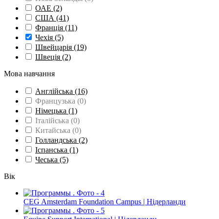
ОАЕ
(2)
США
(41)
Франція
(11)
Чехія
(5)
Швейцарія
(19)
Швеція
(2)
Мова навчання
Англійська
(16)
Французька
(0)
Німецька
(1)
Італійська
(0)
Китайська
(0)
Голландська
(2)
Іспанська
(1)
Чеська
(5)
Вік
CEG Amsterdam Foundation Campus | Нідерланди