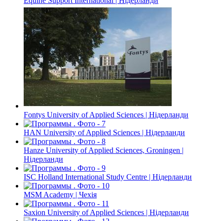
Equine Support International | Нідерланди
Fontys University of Applied Sciences | Нідерланди
HAN University of Applied Sciences | Нідерланди
Hanze University of Applied Sciences, Groningen |
Нідерланди
ISC Holland International Study Centre | Нідерланди
MSM Academy | Чехія
Saxion University of Applied Sciences | Нідерланди