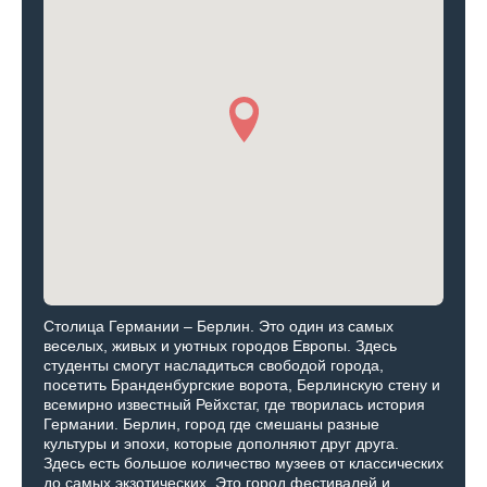
Cтолица Германии – Берлин. Это один из самых
веселых, живых и уютных городов Европы. Здесь
студенты смогут насладиться свободой города,
посетить Бранденбургские ворота, Берлинскую стену и
всемирно известный Рейхстаг, где творилась история
Германии. Берлин, город где смешаны разные
культуры и эпохи, которые дополняют друг друга.
Здесь есть большое количество музеев от классических
до самых экзотических. Это город фестивалей и