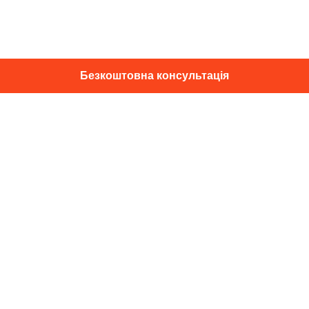
Безкоштовна консультація
01014, м. Київ, вул. Професора
Підвисоцького, 16
+38 067 433 29 39
info@dec.ua
Відгуки
For partners
Політика конфіденційності
Договір оферти
Підпишіться на новини та спец. пропозиції