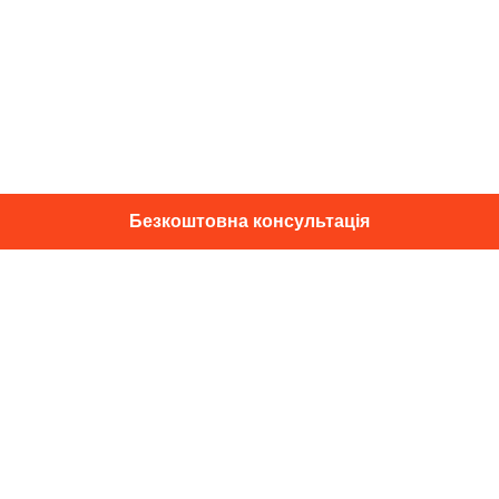
Безкоштовна консультація
01014, м. Київ, вул. Професора
Підвисоцького, 16
+38 067 433 29 39
info@dec.ua
Відгуки
For partners