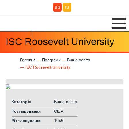
ua
ru
ISC Roosevelt University
Головна
Програми
Вища освіта
ISC Roosevelt University
Категорія
Вища освіта
Розташування
США
Рік заснування
1945