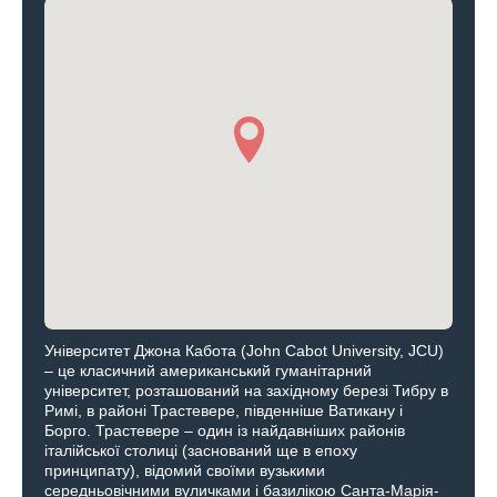
Університет Джона Кабота (John Cabot University, JCU)
– це класичний американський гуманітарний
університет, розташований на західному березі Тибру в
Римі, в районі Трастевере, південніше Ватикану і
Борго. Трастевере – один із найдавніших районів
італійської столиці (заснований ще в епоху
принципату), відомий своїми вузькими
середньовічними вуличками і базилікою Санта-Марія-