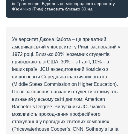
ін-Трастевере. Відстань до міжнародного аеропорту
Ф'юмічіно (Рим) становить близько 30 км.
Університет Джона Кабота – це приватний
американський університет у Римі, заснований у
1972 році. Близько 60% іноземних студентів
приїжджають зі США, 30% – з Італії, 10% – з
інших країн. JCU акредитований Комісією з
вищої освіти Середньоатлантичних штатів
(Middle States Commission on Higher Education).
Після закінчення навчання студенти отримують
визнаний у всьому світі диплом: American
Bachelor’s Degree. Випускники JCU мають
можливість проходження професійного
стажування у провідних світових компаніях
(Pricewaterhouse Cooper’s, CNN, Sotheby’s Italia