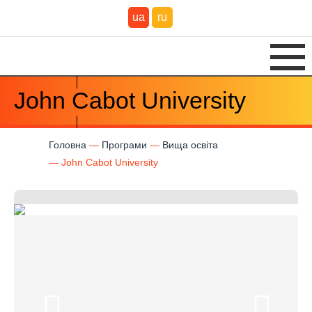
ua
ru
John Cabot University
Головна
Програми
Вища освіта
John Cabot University