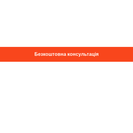
Безкоштовна консультація
01014, м. Київ, вул. Професора
Підвисоцького, 16
+38 067 433 29 39
info@dec.ua
Відгуки
For partners