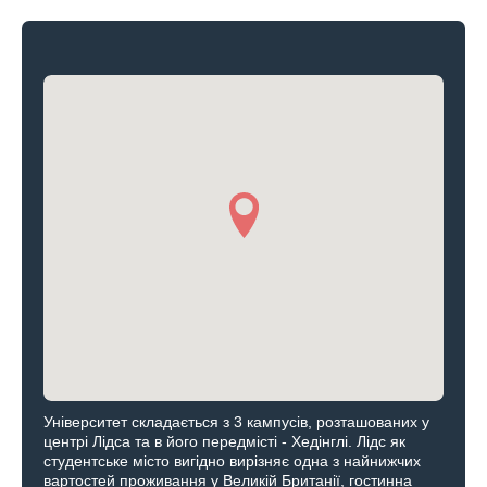
Університет складається з 3 кампусів, розташованих у
центрі Лідса та в його передмісті - Хедінглі. Лідс як
студентське місто вигідно вирізняє одна з найнижчих
вартостей проживання у Великій Британії, гостинна