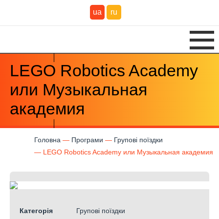
ua
ru
LEGO Robotics Academy
или Музыкальная
академия
Головна
Програми
Групові поїздки
LEGO Robotics Academy или Музыкальная академия
Категорія
Групові поїздки