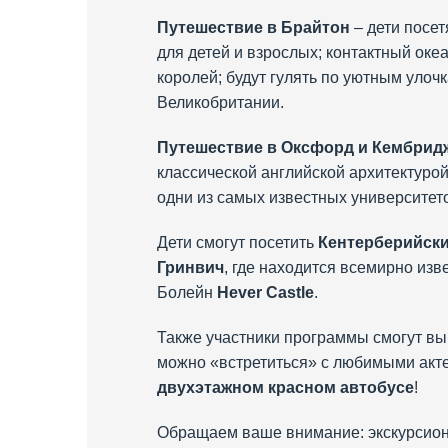
Путешествие в Брайтон
– дети посе
для детей и взрослых; контактный оке
королей; будут гулять по уютным уло
Великобритании.
Путешествие в Оксфорд и Кембрид
классической английской архитектуро
одни из самых известных университето
Дети смогут посетить
Кентерберийски
Гринвич
, где находится всемирно из
Болейн
Hever Castle
.
Также участники программы смогут вы
можно «встретиться» с любимыми акт
двухэтажном красном автобусе
!
Обращаем ваше внимание: экскурсион