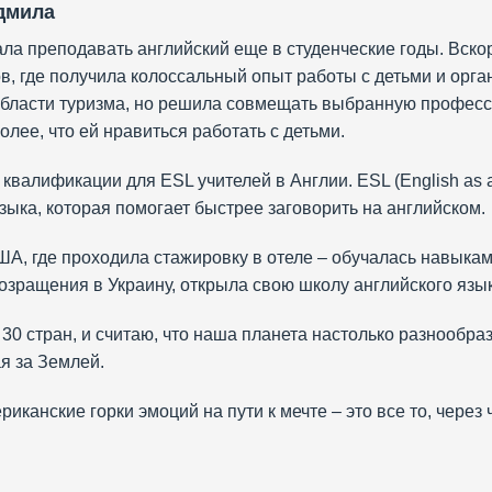
дмила
ла преподавать английский еще в студенческие годы. Вско
в, где получила колоссальный опыт работы с детьми и орга
бласти туризма, но решила совмещать выбранную професси
лее, что ей нравиться работать с детьми.
алификации для ESL учителей в Англии. ESL (English as a
ыка, которая помогает быстрее заговорить на английском.
, где проходила стажировку в отеле – обучалась навыкам
озращения в Украину, открыла свою школу английского язык
 30 стран, и считаю, что наша планета настолько разнообра
я за Землей.
иканские горки эмоций на пути к мечте – это все то, через 