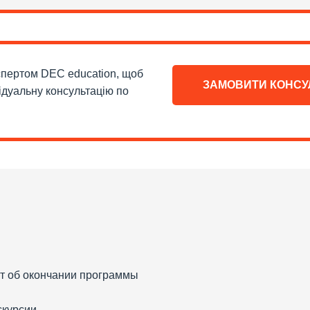
кспертом DEC education, щоб
ЗАМОВИТИ КОНСУ
ідуальну консультацію по
т об окончании программы
скурсии