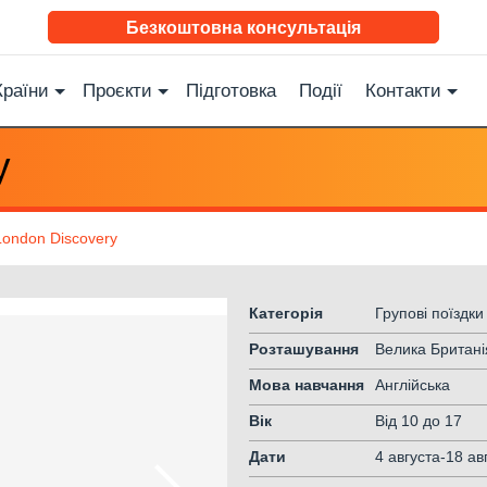
Безкоштовна консультація
Країни
Проєкти
Підготовка
Події
Контакти
y
London Discovery
Категорія
Групові поїздки
Розташування
Велика Британі
Мова навчання
Англійська
Вік
Від 10
до 17
Дати
4 августа-18 ав