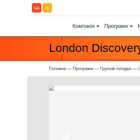
ua
ru
Компанія
Програми
London Discover
Головна
Програми
Групові поїздки