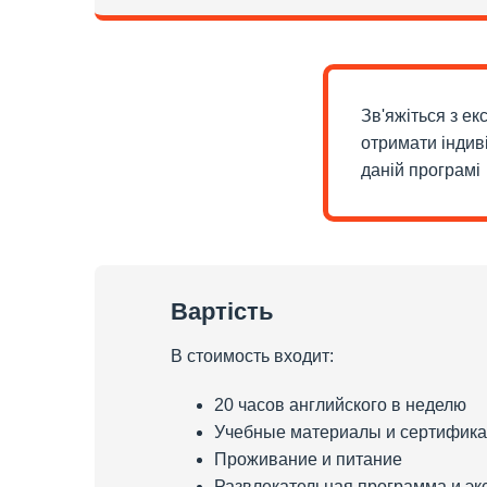
Зв'яжіться з е
отримати індив
даній програмі
Вартість
В стоимость входит:
20 часов английского в неделю
Учебные материалы и сертифика
Проживание и питание
Развлекательная программа и эк