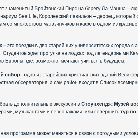
тят знаменитый Брайтонский Пирс на берегу Ла-Манша – лю
анариум Sea Life, Королевский павильон – дворец, который
чкам со множеством магазинчиков и кафе в одном из красив
ж
– это поездки в два старейших университетских города с
й. Студентов ждет прогулка на лодках под легендарными К
в Европы, где, возможно, мечтают учиться в будущем.
й собор
- одно из старейших христианских зданий Великоб
вестная обсерватория, а сам район входит в Список всеми
брать дополнительные экскурсии в
Стоунхендж
;
Музей во
ерами, музыкантами и персонажами; или совершить
тур по
ная программа может меняться в связи с погодными услов