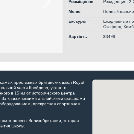
Розміщення
Резиденция, 2
Меню
Полный панси
Екскурсії
Ежедневные пое
Оксфорд, Кемб
Вартість
$3499
з самых престижных британских школ Royal
тральной части Кройдона, уютного
ного в 15 км от исторического центра
. За классическими английскими фасадами
оборудованием, прекрасная спортивная
натом королевы Великобритании, которая
бытия школы.