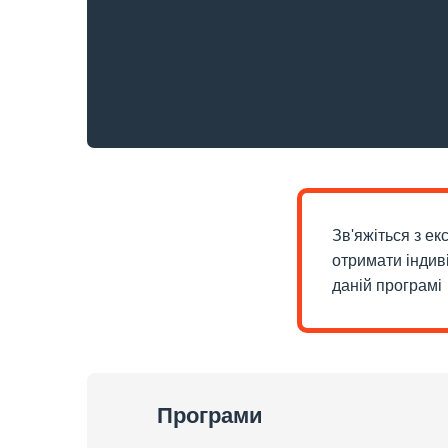
Зв'яжіться з е
отримати індив
даній програмі
Програми