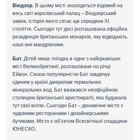
Віндзор.
В цьому місті знаходиться відомий на
весь світ королівський палац – Віндзорський
замок, історія якого сягає ще середини ХІ
століття. Сьогодні тут досі розташована офіційна
резиденція британських монархів, яку відвідають
наші юні мандрівники.
Бат.
Дітей чекає поїздка в одне з найцікавіших
міст Великобританії, розташоване на річці
Ейвон. Своєю популярністю Бат завдячує
єдиним у країні джерелам термальних
мінеральних вод. Бат вважався неофіційною
столицею британської аристократії, яка будувала
тут свої вілли. Сьогодні Бат – динамічне місто з
чудовими ресторанами і дизайнерськими
бутиками. Місто є об’єктом Всесвітньої спадщини
ЮНЕСКО.