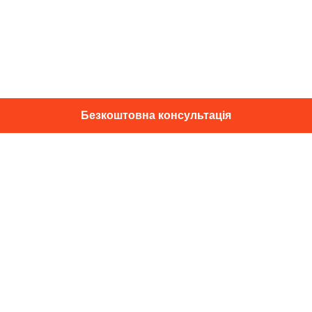
Безкоштовна консультація
01014, м. Київ, вул. Професора
Підвисоцького, 16
+38 067 433 29 39
info@dec.ua
Відгуки
For partners
Політика конфіденційності