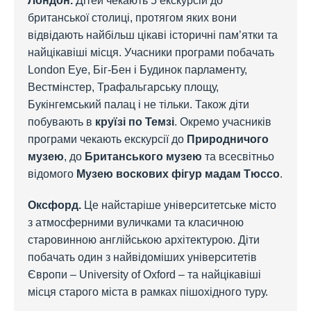
Лондон.
Дітей чекають 5 екскурсій до
британської столиці, протягом яких вони
відвідають найбільш цікаві історичні пам’ятки та
найцікавіші місця. Учасники програми побачать
London Eye, Біг-Бен і Будинок парламенту,
Вестмінстер, Трафальгарську площу,
Букінгемський палац і не тільки. Також діти
побувають в
круїзі по Темзі
. Окремо учасників
програми чекають екскурсії до
Природничого
музею
, до
Британського музею
та всесвітньо
відомого
Музею воскових фігур мадам Тюссо
.
Оксфорд.
Це найстаріше університетське місто
з атмосферними вуличками та класичною
старовинною англійською архітектурою. Діти
побачать один з найвідоміших університетів
Європи – University of Oxford – та найцікавіші
місця старого міста в рамках пішохідного туру.