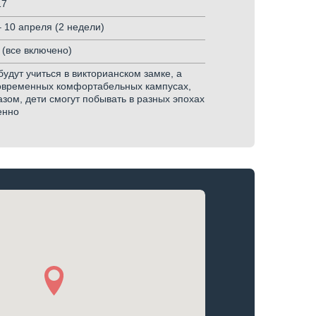
17
– 10 апреля (2 недели)
 (все включено)
удут учиться в викторианском замке, а
современных комфортабельных кампусах,
азом, дети смогут побывать в разных эпохах
енно