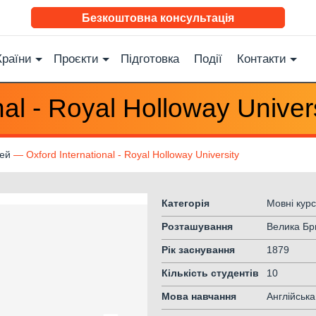
Безкоштовна консультація
Країни
Проєкти
Підготовка
Події
Контакти
nal - Royal Holloway Univer
тей
Oxford International - Royal Holloway University
Категорія
Мовні курс
Розташування
Велика Бр
Рік заснування
1879
Кількість студентів
10
Мова навчання
Англійська