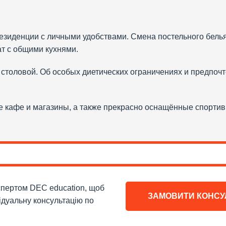
езиденции с личными удобствами. Смена постельного бель
ат с общими кухнями.
й столовой. Об особых диетических ограничениях и предпоч
е кафе и магазины, а также прекрасно оснащённые спорти
кспертом DEC education, щоб
ЗАМОВИТИ КОНСУ
ідуальну консультацію по