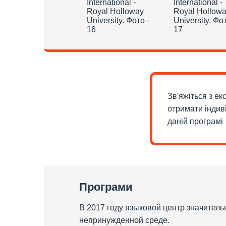
Зв'яжіться з е
отримати індив
даній програмі
Програми
В 2017 году языковой центр значител
непринужденной среде.