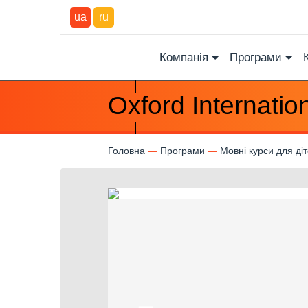
ua
ru
Компанія
Програми
Oxford Internatio
Головна
Програми
Мовні курси для ді