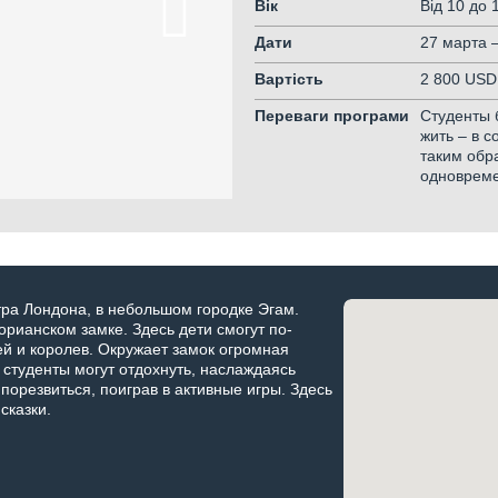
Вік
Від 10
до 
Дати
27 марта 
Вартість
2 800 USD
Переваги програми
Студенты б
жить – в 
таким обр
одноврем
тра Лондона, в небольшом городке Эгам.
орианском замке. Здесь дети смогут по-
й и королев. Окружает замок огромная
е студенты могут отдохнуть, наслаждаясь
порезвиться, поиграв в активные игры. Здесь
сказки.