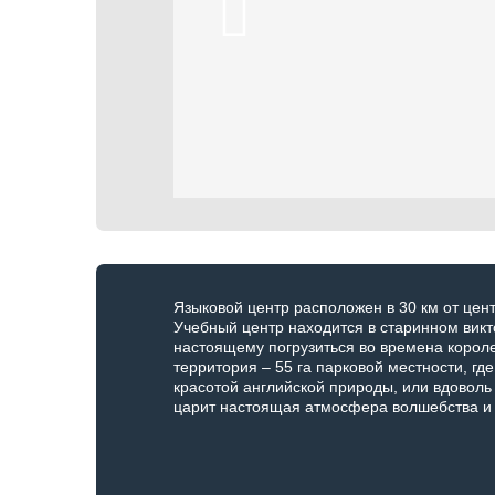
Языковой центр расположен в 30 км от цен
Учебный центр находится в старинном викт
настоящему погрузиться во времена короле
территория – 55 га парковой местности, гд
красотой английской природы, или вдоволь 
царит настоящая атмосфера волшебства и 