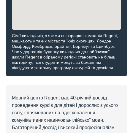
Сім'ї викладачів, з якими співпрацює компанія Regent,
мешкають у таких містах та їхніх околицях: Лондон,
Оксфорд, Кембридж, Брайтон, Борнмут та Единбург.
Час у дорозі від будинку викладача до найближчої
школи Regent в обраному регіоні становить не більш
ніж годину, тож студенти можуть за бажанням
відвідувати загальну програму екскурсій та дозвілля.
Мовний центр Regent має 40-річний досвід
проведення курсів для дітей і дорослих з усього
світу, спрямованих на вдосконалення
комунікативних навичок англійської мови.
Багаторічний досвід і високий професіоналізм