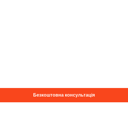
Безкоштовна консультація
01014, м. Київ, вул. Професора