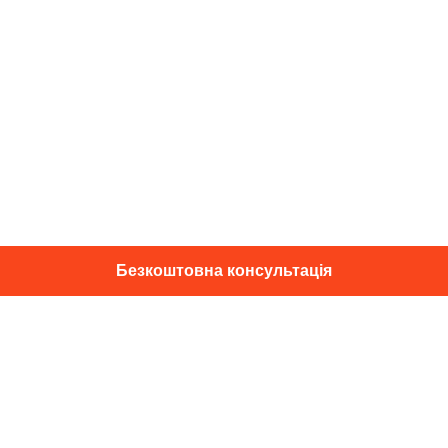
Безкоштовна консультація
01014, м. Київ, вул. Професора
Підвисоцького, 16
+38 067 433 29 39