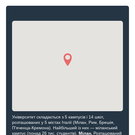
Університет складається з 5 кампусів і 14 шкіл,
розташованих у 5 містах Італії (Мілан, Рим, Брешія,
П'яченца-Кремона). Найбільший із них — міланський
кампус (понад 26 тис. студентів).
Мілан.
Розташований