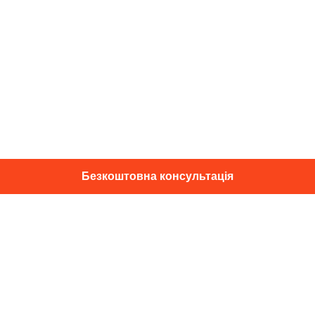
Безкоштовна консультація
01014, м. Київ, вул. Професора
Підвисоцького, 16
+38 067 433 29 39
info@dec.ua