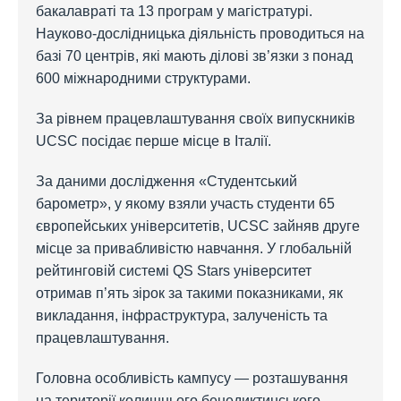
бакалавраті та 13 програм у магістратурі.
Науково-дослідницька діяльність проводиться на
базі 70 центрів, які мають ділові зв’язки з понад
600 міжнародними структурами.
За рівнем працевлаштування своїх випускників
UCSC посідає перше місце в Італії.
За даними дослідження «Студентський
барометр», у якому взяли участь студенти 65
європейських університетів, UCSC зайняв друге
місце за привабливістю навчання. У глобальній
рейтинговій системі QS Stars університет
отримав п’ять зірок за такими показниками, як
викладання, інфраструктура, залученість та
працевлаштування.
Головна особливість кампусу — розташування
на території колишнього бенедиктинського