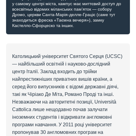
у самому центрі міста, кампус має миттєвий доступ до
всесвітньо відомих міланських пам’яток — собору
Дуомо, церкви Санта-Марія-делле-Граціє (саме тут
знаходиться фреска «Таємна вечеря»), замку
Кастелло-Сфорцеско та інших.
Католицький університет Святого Серця (UCSC)
— найбільший освітній і науково-дослідний
центр Італії. Заклад входить до трійки
найпрестижніших приватних вишів країни, а
серед його випускників є відомі державні діячі,
такі як Чіріако Де Міта, Романо Проді та інші.
Незважаючи на авторитетні позиції, Università
Cattolica лише нещодавно почав залучати
іноземних студентів і відкривати англомовні
програми навчання. У 2011 році університет
пропонував 30 англомовних програм на