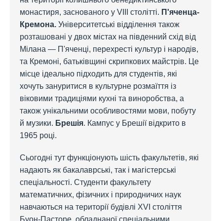
монастиря, заснованого у VIII столітті.
П'яченца-
Кремона.
Університетські відділення також
розташовані у двох містах на південний схід від
Мілана — П'яченці, перехресті культур і народів,
та Кремоні, батьківщині скрипкових майстрів. Це
місце ідеально підходить для студентів, які
хочуть зануритися в культурне розмаїття із
віковими традиціями кухні та виноробства, а
також унікальними особливостями мови, побуту
й музики.
Брешія
. Кампус у Брешії відкрито в
1965 році.
Сьогодні тут функціонують шість факультетів, які
надають як бакалаврські, так і магістерські
спеціальності. Студенти факультету
математичних, фізичних і природничих наук
навчаються на території будівлі XVI століття
Буон-Пасторе, обладнаної спеціальними