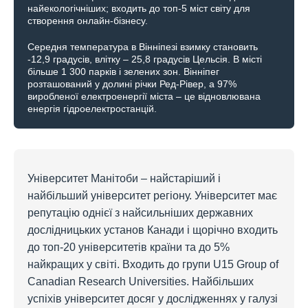
найекологічніших; входить до топ-5 міст світу для
створення онлайн-бізнесу.
Середня температура в Вінніпезі взимку становить
-12,9 градусів, влітку – 25,8 градусів Цельсія. В місті
більше 1 300 парків і зелених зон. Вінніпег
розташований у долині річки Ред-Рівер, а 97%
виробленої електроенергії міста – це відновлювана
енергія гідроелектростанцій.
Університет Манітоби – найстаріший і
найбільший університет регіону. Університет має
репутацію однієї з найсильніших державних
дослідницьких установ Канади і щорічно входить
до топ-20 університетів країни та до 5%
найкращих у світі. Входить до групи U15 Group of
Canadian Research Universities. Найбільших
успіхів університет досяг у дослідженнях у галузі