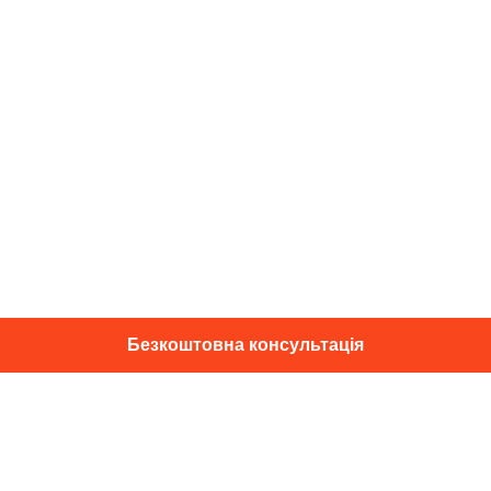
Безкоштовна консультація
01014, м. Київ, вул. Професора
Підвисоцького, 16