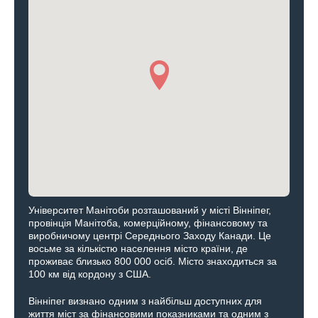
Університет Манітоби розташований у місті Вінніпег,
провінція Манітоба, комерційному, фінансовому та
виробничому центрі Середнього Заходу Канади. Це
восьме за кількістю населення місто країни, де
проживає близько 800 000 осіб. Місто знаходиться за
100 км від кордону з США.
Вінніпег визнано одним з найбільш доступних для
життя міст за фінансовими показниками та одним з