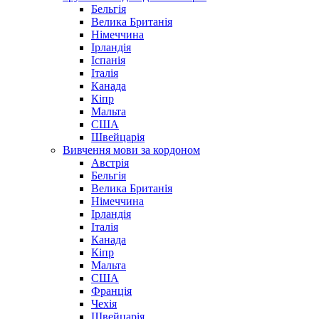
Бельгія
Велика Британія
Німеччина
Ірландія
Іспанія
Італія
Канада
Кіпр
Мальта
США
Швейцарія
Вивчення мови за кордоном
Австрія
Бельгія
Велика Британія
Німеччина
Ірландія
Італія
Канада
Кіпр
Мальта
США
Франція
Чехія
Швейцарія