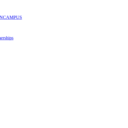
ру ONCAMPUS
erships