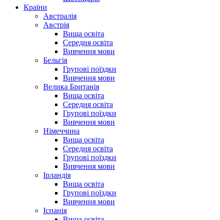
Країни
Австралія
Австрія
Вища освіта
Середня освіта
Вивчення мови
Бельгія
Групові поїздки
Вивчення мови
Велика Британія
Вища освіта
Середня освіта
Групові поїздки
Вивчення мови
Німеччина
Вища освіта
Середня освіта
Групові поїздки
Вивчення мови
Ірландія
Вища освіта
Групові поїздки
Вивчення мови
Іспанія
Вища освіта