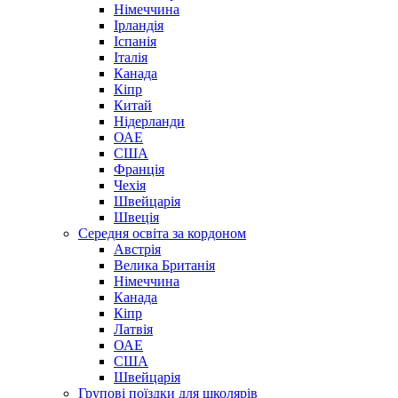
Німеччина
Ірландія
Іспанія
Італія
Канада
Кіпр
Китай
Нідерланди
ОАЕ
США
Франція
Чехія
Швейцарія
Швеція
Середня освіта за кордоном
Австрія
Велика Британія
Німеччина
Канада
Кіпр
Латвія
ОАЕ
США
Швейцарія
Групові поїздки для школярів