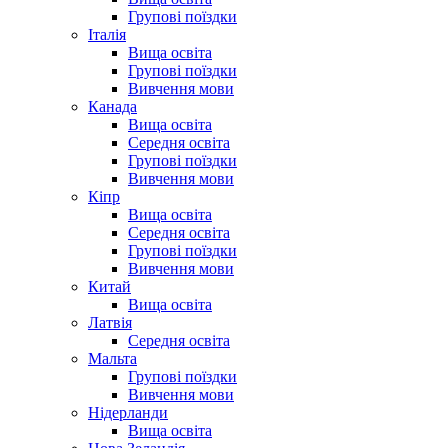
Групові поїздки
Італія
Вища освіта
Групові поїздки
Вивчення мови
Канада
Вища освіта
Середня освіта
Групові поїздки
Вивчення мови
Кіпр
Вища освіта
Середня освіта
Групові поїздки
Вивчення мови
Китай
Вища освіта
Латвія
Середня освіта
Мальта
Групові поїздки
Вивчення мови
Нідерланди
Вища освіта