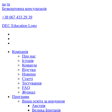
ua
ru
Безкоштовна консультація
+38 067 433 29 39
DEC Education Logo
Компанія
Про нас
Історія
Команда
Відгуки
Новини
Статті
Тестування
FAQ
Журнал
Програми
Вища освіта за кордоном
Австрія
Велика Британія