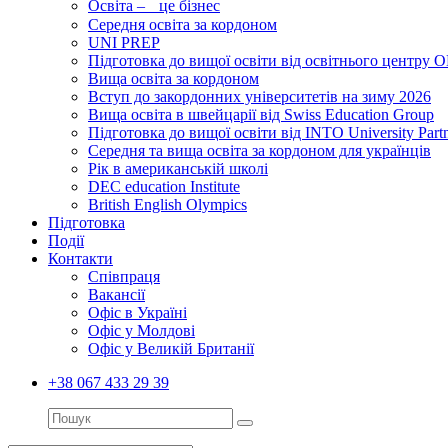
Освіта – це бізнес
Середня освіта за кордоном
UNI PREP
Підготовка до вищої освіти від освітнього цент
Вища освіта за кордоном
Вступ до закордонних університетів на зиму 2026
Вища освіта в швейцарії від Swiss Education Group
Підготовка до вищої освіти від INTO University Partn
Середня та вища освіта за кордоном для українців
Рік в американській школі
DEC education Institute
British English Olympics
Підготовка
Події
Контакти
Співпраця
Вакансії
Офіс в Україні
Офіс у Молдові
Офіс у Великій Британії
+38 067 433 29 39