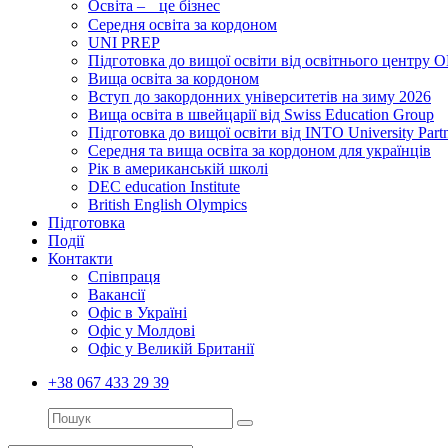
Освіта – це бізнес
Середня освіта за кордоном
UNI PREP
Підготовка до вищої освіти від освітнього цент
Вища освіта за кордоном
Вступ до закордонних університетів на зиму 2026
Вища освіта в швейцарії від Swiss Education Group
Підготовка до вищої освіти від INTO University Partn
Середня та вища освіта за кордоном для українців
Рік в американській школі
DEC education Institute
British English Olympics
Підготовка
Події
Контакти
Співпраця
Вакансії
Офіс в Україні
Офіс у Молдові
Офіс у Великій Британії
+38 067 433 29 39