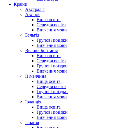
Країни
Австралія
Австрія
Вища освіта
Середня освіта
Вивчення мови
Бельгія
Групові поїздки
Вивчення мови
Велика Британія
Вища освіта
Середня освіта
Групові поїздки
Вивчення мови
Німеччина
Вища освіта
Середня освіта
Групові поїздки
Вивчення мови
Ірландія
Вища освіта
Групові поїздки
Вивчення мови
Іспанія
Вища освіта