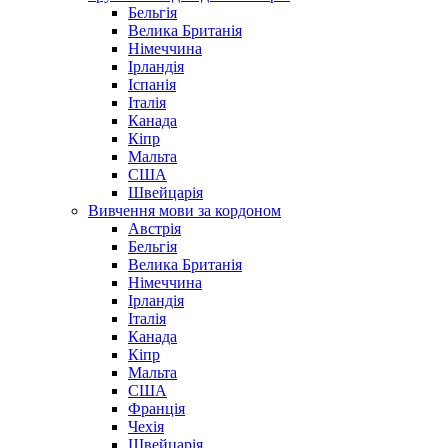
Бельгія
Велика Британія
Німеччина
Ірландія
Іспанія
Італія
Канада
Кіпр
Мальта
США
Швейцарія
Вивчення мови за кордоном
Австрія
Бельгія
Велика Британія
Німеччина
Ірландія
Італія
Канада
Кіпр
Мальта
США
Франція
Чехія
Швейцарія