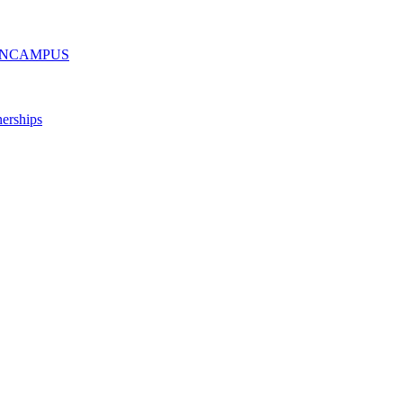
ру ONCAMPUS
erships