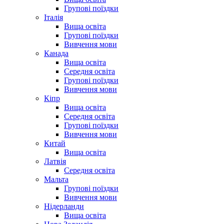
Групові поїздки
Італія
Вища освіта
Групові поїздки
Вивчення мови
Канада
Вища освіта
Середня освіта
Групові поїздки
Вивчення мови
Кіпр
Вища освіта
Середня освіта
Групові поїздки
Вивчення мови
Китай
Вища освіта
Латвія
Середня освіта
Мальта
Групові поїздки
Вивчення мови
Нідерланди
Вища освіта