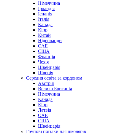
Німеччина
Ірландія
Іспанія
Італія
Канада
Кіпр
Китай
Нідерланди
ОАЕ
США
Франція
Чехія
Швейцарія
Швеція
Середня освіта за кордоном
Австрія
Велика Британія
Німеччина
Канада
Кіпр
Латвія
ОАЕ
США
Швейцарія
Групові поїздки для школярів