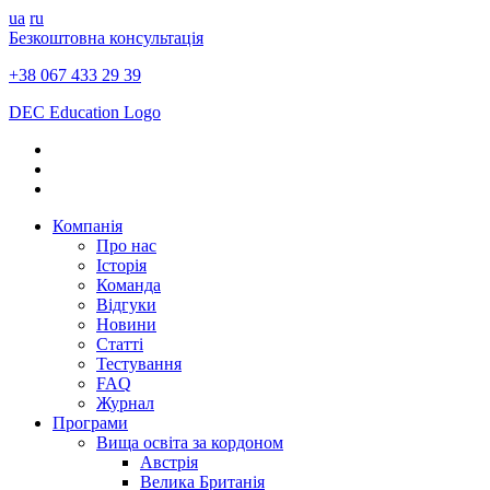
ua
ru
Безкоштовна консультація
+38 067 433 29 39
DEC Education Logo
Компанія
Про нас
Історія
Команда
Відгуки
Новини
Статті
Тестування
FAQ
Журнал
Програми
Вища освіта за кордоном
Австрія
Велика Британія