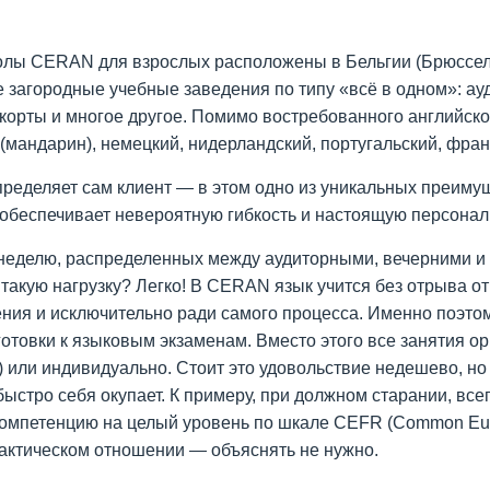
лы CERAN для взрослых расположены в Бельгии (Брюссель,
 загородные учебные заведения по типу «всё в одном»: а
корты и многое другое. Помимо востребованного английског
 (мандарин), немецкий, нидерландский, португальский, фран
определяет сам клиент — в этом одно из уникальных преи
обеспечивает невероятную гибкость и настоящую персонал
 неделю, распределенных между аудиторными, вечерними и
такую нагрузку? Легко! В CERAN язык учится без отрыва от 
ния и исключительно ради самого процесса. Именно поэто
готовки к языковым экзаменам. Вместо этого все занятия ор
) или индивидуально. Стоит это удовольствие недешево, н
быстро себя окупает. К примеру, при должном старании, вс
омпетенцию на целый уровень по шкале CEFR (Common Euro
рактическом отношении — объяснять не нужно.