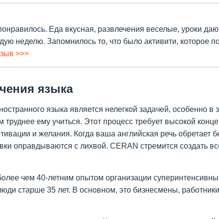
онравилось. Еда вкусная, развлечения веселые, уроки даю
ую неделю. Запомнилось то, что было активити, которое п
тзыв >>>
чения языка
ностранного языка является нелегкой задачей, особенно в 
ем труднее ему учиться. Этот процесс требует высокой конц
тивации и желания. Когда ваша английская речь обретает б
овки оправдываются с лихвой. CERAN стремится создать вс
 более чем 40-летним опытом организации суперинтенсивны
юди старше 35 лет. В основном, это бизнесмены, работники