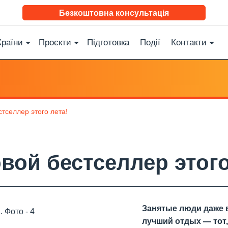
Безкоштовна консультація
Країни
Проєкти
Підготовка
Події
Контакти
тселлер этого лета!
ой бестселлер этого
Занятые люди даже в
лучший отдых — тот,