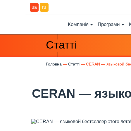
ua
ru
Компанія
Програми
Статті
Головна
Статті
CERAN — языковой бес
CERAN — языков