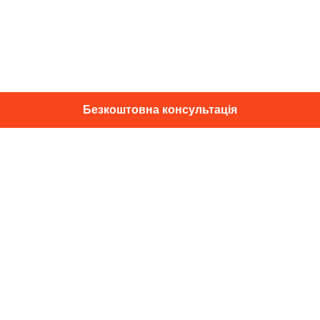
Безкоштовна консультація
01014, м. Київ, вул. Професора
Підвисоцького, 16
+38 067 433 29 39
info@dec.ua
Відгуки
For partners
Політика конфіденційності
Договір оферти
Підпишіться на новини та спец. пропозиції