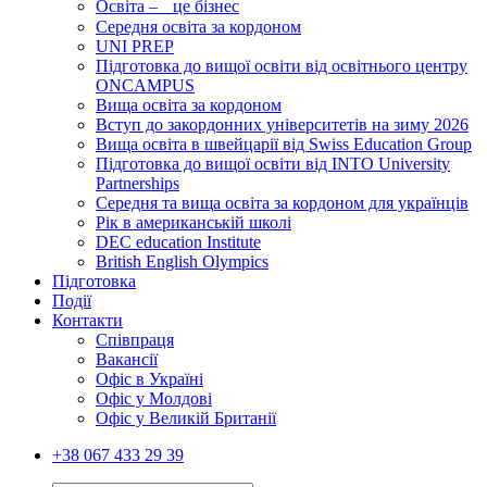
Освіта – це бізнес
Середня освіта за кордоном
UNI PREP
Підготовка до вищої освіти від освітнього центру
ONCAMPUS
Вища освіта за кордоном
Вступ до закордонних університетів на зиму 2026
Вища освіта в швейцарії від Swiss Education Group
Підготовка до вищої освіти від INTO University
Partnerships
Середня та вища освіта за кордоном для українців
Рік в американській школі
DEC education Institute
British English Olympics
Підготовка
Події
Контакти
Співпраця
Вакансії
Офіс в Україні
Офіс у Молдові
Офіс у Великій Британії
+38 067 433 29 39