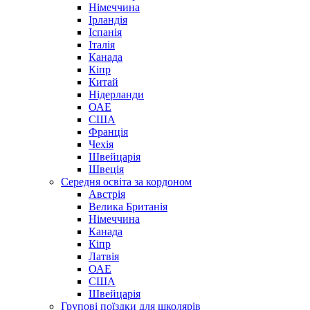
Німеччина
Ірландія
Іспанія
Італія
Канада
Кіпр
Китай
Нідерланди
ОАЕ
США
Франція
Чехія
Швейцарія
Швеція
Середня освіта за кордоном
Австрія
Велика Британія
Німеччина
Канада
Кіпр
Латвія
ОАЕ
США
Швейцарія
Групові поїздки для школярів