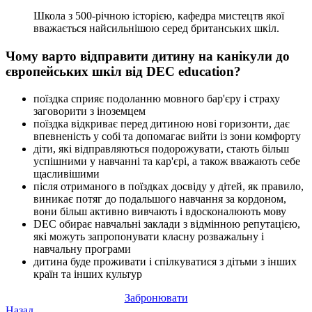
Школа з 500-річною історією, кафедра мистецтв якої
вважається найсильнішою серед британських шкіл.
Чому варто відправити дитину на канікули до
європейських шкіл від DEC education?
поїздка сприяє подоланню мовного бар'єру і страху
заговорити з іноземцем
поїздка відкриває перед дитиною нові горизонти, дає
впевненість у собі та допомагає вийти із зони комфорту
діти, які відправляються подорожувати, стають більш
успішними у навчанні та кар'єрі, а також вважають себе
щасливішими
після отриманого в поїздках досвіду у дітей, як правило,
виникає потяг до подальшого навчання за кордоном,
вони більш активно вивчають і вдосконалюють мову
DEC обирає навчальні заклади з відмінною репутацією,
які можуть запропонувати класну розважальну і
навчальну програми
дитина буде проживати і спілкуватися з дітьми з інших
країн та інших культур
Забронювати
Назад