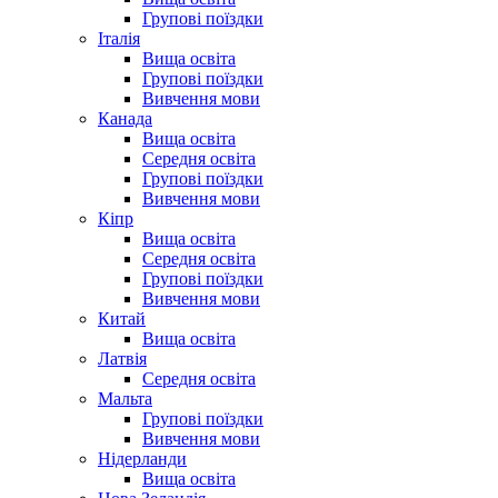
Групові поїздки
Італія
Вища освіта
Групові поїздки
Вивчення мови
Канада
Вища освіта
Середня освіта
Групові поїздки
Вивчення мови
Кіпр
Вища освіта
Середня освіта
Групові поїздки
Вивчення мови
Китай
Вища освіта
Латвія
Середня освіта
Мальта
Групові поїздки
Вивчення мови
Нідерланди
Вища освіта