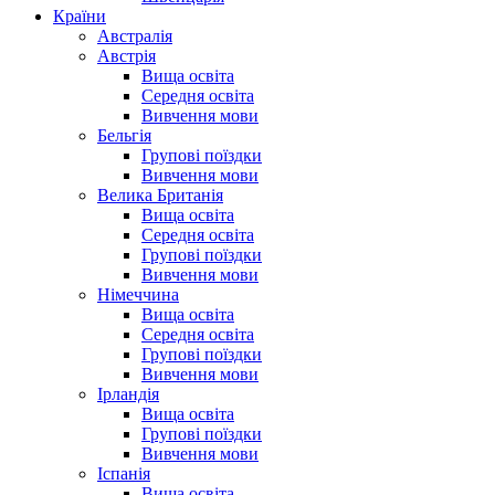
Країни
Австралія
Австрія
Вища освіта
Середня освіта
Вивчення мови
Бельгія
Групові поїздки
Вивчення мови
Велика Британія
Вища освіта
Середня освіта
Групові поїздки
Вивчення мови
Німеччина
Вища освіта
Середня освіта
Групові поїздки
Вивчення мови
Ірландія
Вища освіта
Групові поїздки
Вивчення мови
Іспанія
Вища освіта