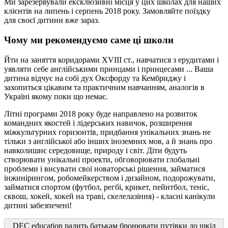
Ми зарезервували ексклюзивні місця у цих школах для наших
клієнтів на липень і серпень 2018 року. Замовляйте поїздку
для своєї дитини вже зараз.
Чому ми рекомендуємо саме ці школи
Йти на заняття коридорами ХVIII ст., навчатися з ерудитами і
уявляти себе англійськими принцами і принцесами ... Ваша
дитина відчує на собі дух Оксфорду та Кембриджу і
захопиться цікавим та практичним навчанням, аналогів в
Україні якому поки що немає.
Літні програми 2018 року буде направлено на розвиток
командних якостей і лідерських навичок, розширення
міжкультурних горизонтів, придбання унікальних знань не
тільки з англійської або інших іноземних мов, а й знань про
навколишнє середовище, природу і світ. Діти будуть
створювати унікальні проекти, обговорювати глобальні
проблеми і висувати свої новаторські рішення, займатися
інжинірингом, робомейкерством і дизайном, подорожувати,
займатися спортом (футбол, регбі, крикет, пейнтбол, теніс,
сквош, хокей, хокей на траві, скелелазіння) - класні канікули
дитині забезпечені!
DEC education радить батькам бронювати путівки до шкіл