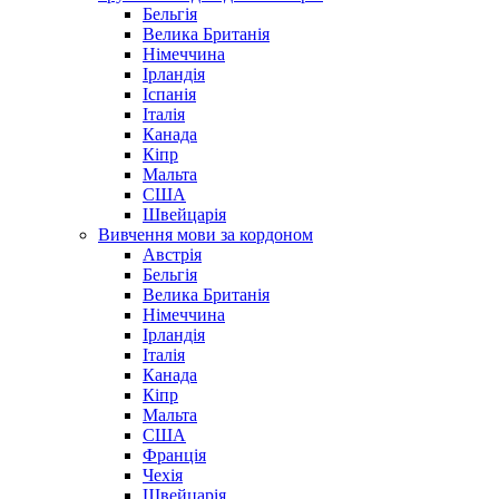
Бельгія
Велика Британія
Німеччина
Ірландія
Іспанія
Італія
Канада
Кіпр
Мальта
США
Швейцарія
Вивчення мови за кордоном
Австрія
Бельгія
Велика Британія
Німеччина
Ірландія
Італія
Канада
Кіпр
Мальта
США
Франція
Чехія
Швейцарія