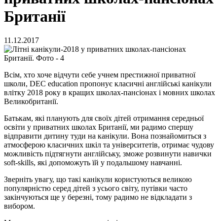
Британії
11.12.2017
Всім, хто хоче відчути себе учнем престижної приватної
школи, DEC education пропонує класичні англійські канікули
влітку 2018 року в кращих школах-пансіонах і мовних школах
Великобританії.
Батькам, які планують для своїх дітей отримання середньої
освіти у приватних школах Британії, ми радимо спершу
відправити дитину туди на канікули. Вона познайомиться з
атмосферою класичних шкіл та університетів, отримає чудову
можливість підтягнути англійську, зможе розвинути навички
soft-skills, які допоможуть їй у подальшому навчанні.
Зверніть увагу, що такі канікули користуються великою
популярністю серед дітей з усього світу, путівки часто
закінчуються ще у березні, тому радимо не відкладати з
вибором.